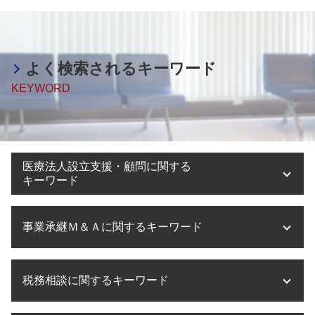
よく検索されるキーワード
KEYWORD
医療法人設立支援・顧問に関する
キーワード
医療法人設立 節税
事業承継Ｍ＆Ａに関するキーワード
医療法人設立 目的
大阪市 医療法人設立
医療法人設立
事業承継 相談
税務相談に関するキーワード
医療法人設立 マニュアル
事業承継 流れ
医療法人化 失敗
事業承継税制 とは