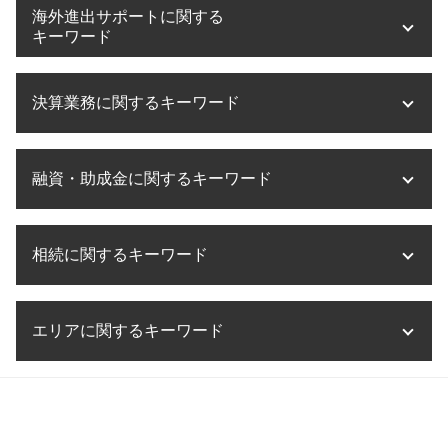
医療法人 役員報酬
事業承継 m&a
税務相談 税理士
海外進出サポートに関する
医療法人設立 方法
m&a 節税
税務調査 流れ
キーワード
医療法人設立 兵庫県
m&a 目的
税務相談 税理士法
ms法人 個人開業医
事業承継 奈良県
税務調査 会社
海外進出支援 事業
医療法人設立 流れ
株式譲渡 手続き
決算業務に関するキーワード
税務相談 勘定科目
海外進出 コンサル
医療法人設立 大阪府
事業承継 株式
税務相談 起業
海外進出 手続き
医療法人 持分
事業譲渡 株式譲渡 違い
税務相談 贈与税
海外進出 形態
決算業務 外部委託
医療法人設立 メリット デメリット
事業承継 税理士法人
税務相談 相続税
融資・助成金に関するキーワード
海外進出 it企業
決算業務 時期
滋賀県 医療法人設立
事業承継 手順
税務相談 法人
海外進出 経営戦略
決算業務 アウトソーシング
医療法人設立 借入金
事業承継 大阪
税務相談 税理士以外
海外進出 メリット
決算業務 意味
融資 中小企業
事業計画書 とは
事業承継 企業
税務相談 大阪
海外進出 飲食店
相続に関するキーワード
決算業務 とは
助成金 創業
医療法人設立 大阪
事業承継 税金対策
税務相談 事務所
企業 海外進出 税務
決算業務 スケジュール
助成金 税
医療法人 資本金
事業承継 融資
税理士法 税務相談 違法
海外進出 補助金
税理士事務所 決算業務
融資 起業
医療法人化 タイミング
相続税 納期限
事業承継税制 贈与 デメリット
税務相談 予約
海外進出 企業
決算業務 委託
エリアに関するキーワード
融資 デメリット
相続税 不動産
事業承継税制 特例措置 デメリット
税務相談 税理士法違反
海外進出 税金
決算業務 内容
助成金 課税
相続税 土地
事業承継 納税猶予
税務相談 相続
海外進出 意味
決算業務 流れ
助成金とは 簡単に
相続税 節税 不動産
事業承継 m&a 違い
融資・助成金 滋賀県
税務相談 非税理士
タックスヘイブン 問題点
決算業務 効率化
助成金 確定申告
相続税 相談
税務相談 和歌山県
税務相談 退職金
海外進出 必要なこと
法人 決算 提出書類
融資 節税
相続税 無申告
相続 大阪府
税務相談 範囲
海外進出 手順