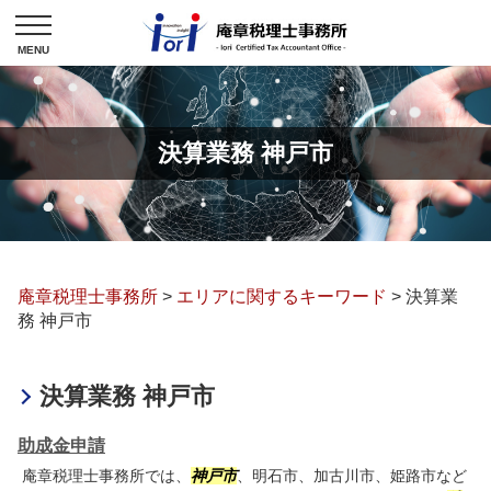
決算業務 神戸市
庵章税理士事務所
>
エリアに関するキーワード
>
決算業
務 神戸市
決算業務 神戸市
助成金申請
庵章税理士事務所では、
神戸市
、明石市、加古川市、姫路市など