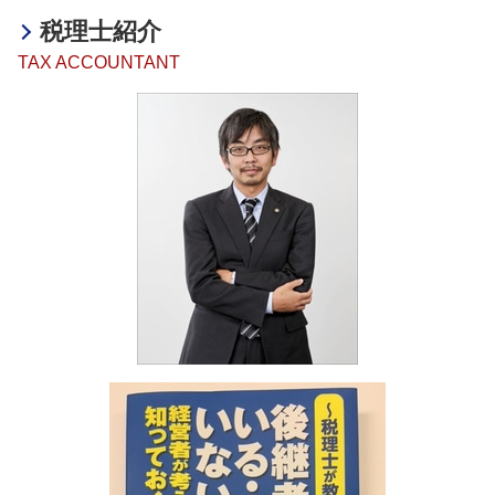
決算業務 税理士
融資 相談 税理士
相続税 贈与税
決算業務 加古川市
税務相談 とは
海外進出 相談
税理士紹介
助成金 個人事業主 開業
相続税 累進課税
決算業務 大阪府
海外進出 トラブル
助成金 創業支援
TAX ACCOUNTANT
相続税 節税
融資・助成金 奈良県
海外進出 計画
融資 ベンチャー
相続不動産 売却 税金
決算業務 奈良県
海外進出 とは
助成金 中小企業
相続税 わかりやすく
海外進出サポート 明石市
融資 企業
相続税 対策
事業承継・M&A 加古川市
助成金 納税
相続税 放棄
決算業務 京都府
融資 贈与税
相続税 基礎控除
医療法人設立支援・顧問 加古川市
助成金 税務
相続税 遺留分
海外進出サポート 京都府
創業融資 サポート
相続税 無申告加算税
海外進出サポート 加古川市
助成金 個人事業主
相続税 時効
相続 加古川市
相続税 確定申告
相続 奈良県
相続税
事業承継・M&A 大阪府
相続税 相続放棄
融資・助成金 神戸市
事業承継・M&A 姫路市
決算業務 和歌山県
決算業務 明石市