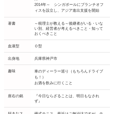
2014年～ シンガポールにブランチオフ
ィスを設立し、アジア進出支援を開始
著書
～税理士が教える～後継者がいる・いな
い別、経営者が考えるべきこと・知って
おくべきこと
血液型
Ｏ型
出身地
兵庫県神戸市
趣味
車のディーラー巡り（もちろんドライブ
も！）
お酒を飲みに行くこと
座右の銘
『今日ならざることは、明日もなされ
ず』
好きなス
硬式テニス…最近はご無沙汰ですが。テ