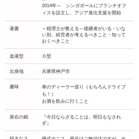
2014年～ シンガポールにブランチオフ
ィスを設立し、アジア進出支援を開始
著書
～税理士が教える～後継者がいる・いな
い別、経営者が考えるべきこと・知って
おくべきこと
血液型
Ｏ型
出身地
兵庫県神戸市
趣味
車のディーラー巡り（もちろんドライブ
も！）
お酒を飲みに行くこと
座右の銘
『今日ならざることは、明日もなされ
ず』
好きなス
硬式テニス…最近はご無沙汰ですが。テ