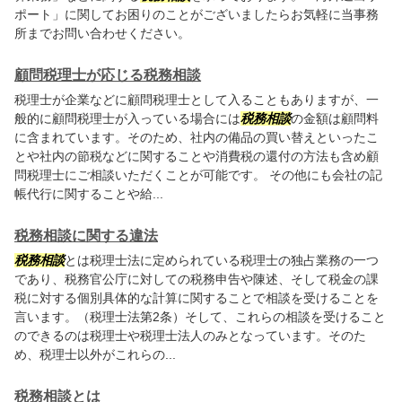
ポート」に関してお困りのことがございましたらお気軽に当事務
所までお問い合わせください。
顧問税理士が応じる税務相談
税理士が企業などに顧問税理士として入ることもありますが、一
般的に顧問税理士が入っている場合には
税務相談
の金額は顧問料
に含まれています。そのため、社内の備品の買い替えといったこ
とや社内の節税などに関することや消費税の還付の方法も含め顧
問税理士にご相談いただくことが可能です。 その他にも会社の記
帳代行に関することや給...
税務相談に関する違法
税務相談
とは税理士法に定められている税理士の独占業務の一つ
であり、税務官公庁に対しての税務申告や陳述、そして税金の課
税に対する個別具体的な計算に関することで相談を受けることを
言います。（税理士法第2条）そして、これらの相談を受けること
のできるのは税理士や税理士法人のみとなっています。そのた
め、税理士以外がこれらの...
税務相談とは