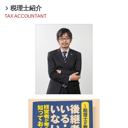
決算業務 意味
助成金 税務
相続 不動産 売却 確定申告
医療法人設立支援・顧問 明石市
税務相談 費用
海外進出 とは
税理士紹介
助成金 税金
相続税
海外進出サポート 大阪府
海外進出 手助け
助成金とは 簡単に
TAX ACCOUNTANT
相続税 節税対策
医療法人設立支援・顧問 姫路市
海外進出 アメリカ
融資 メリット デメリット
相続税 納税義務者
相続 奈良県
海外進出 メリット デメリット
融資 節税
相続税 対策
相続 明石市
融資 依頼
相続税 時効
融資・助成金 加古川市
助成金 確定申告
相続税 マンション
海外進出サポート 奈良県
融資 メリット
相続税 いくらから 生前贈与
融資・助成金 京都府
融資 中小企業
相続税 いくらから
事業承継・M&A 兵庫県
融資 企業
相続不動産 売却 税金
融資・助成金 大阪府
融資 サポート
相続税 誰に相談
事業承継・M&A 京都府
相続税 無申告加算税
融資・助成金 兵庫県
相続税 脱税 時効
税務相談 神戸市
相続税 節税 生前
決算業務 明石市
融資・助成金 奈良県
税務相談 京都府
決算業務 大阪府