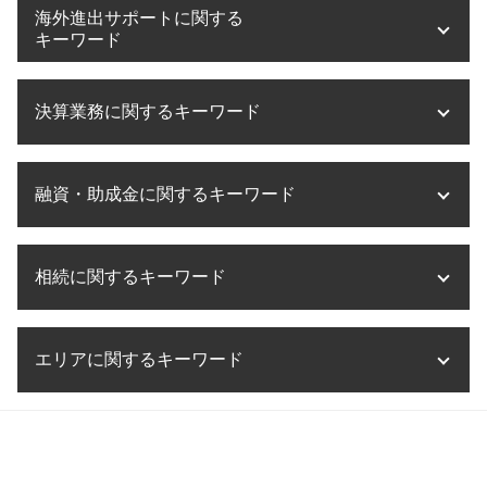
医療法人設立 要件
事業承継税制 個人 デメリット
税務相談 源泉徴収
海外進出サポートに関する
医療法人化 失敗
事業承継 m&a
税務相談 範囲
キーワード
奈良県 医療法人設立
クロスボーダー m&a
税務相談 とは
医療法人設立 京都府
m&a 税務
税務相談 勘定科目
企業 海外進出 税務
医療法人設立 代行
事業承継 流れ
決算業務に関するキーワード
税務相談 退職金
海外進出 経営戦略
医療法人設立 目的
事業承継 税金対策
税務相談 相場
海外進出 税
医療法人設立 登録免許税
事業承継 税理士
法人税 節税
海外進出支援 事業
決算業務 委託
医療法人設立 兵庫県
事業承継税制 贈与 デメリット
税務相談 税理士法
融資・助成金に関するキーワード
企業 海外進出 税金
税理士事務所 決算業務
医療法人設立 大阪
m&a コンサル
税務相談 起業
海外進出 中小企業
決算業務 とは
医療法人設立 費用
事業承継税制 デメリット
税務相談 税理士法違反
海外進出 手順
決算業務 外部委託
助成金 補助金 違い
医療法人設立 流れ
事業承継とは 定義
税務相談 贈与税
海外進出 経理
相続に関するキーワード
決算業務 時期
助成金 課税
医療法人 資本金
事業承継 奈良県
税理士法 税務相談 違法
海外進出 方法
決算業務 流れ
助成金 贈与税
医療法人設立 借入金
事業承継 納税猶予
税務相談 大阪
海外進出 飲食店
決算業務 内容
助成金 法人税
滋賀県 医療法人設立
相続税 相続放棄
事業承継 相続 違い
税務相談 相続税
海外進出 計画書
決算業務 アウトソーシング
エリアに関するキーワード
創業融資 サポート
相続税 遺言
事業承継 個人
税務調査 法人
海外進出 税務
決算業務 スケジュール
助成金 相談
相続税 ペナルティー
事業承継 大阪
税務相談 事務所
海外進出 形態
決算業務 効率化
融資 税金対策
相続税 納期限
事業承継 相談
相続 加古川市
税務調査 会社
海外進出 メリット
決算業務 税理士
助成金 中小企業
相続税 贈与税
相続 大阪府
税務相談 確定申告
海外進出 相談
法人 決算 提出書類
融資 贈与税
相続税 放棄
海外進出サポート 姫路市
税務調査 流れ
海外進出 補助金