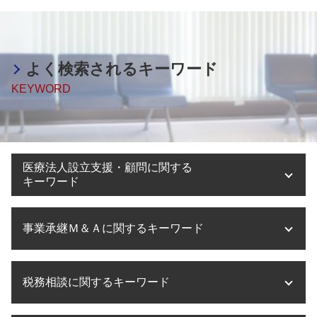
よく検索されるキーワード
KEYWORD
医療法人設立支援・顧問に関する
キーワード
医療法人 持分
事業承継Ｍ＆Ａに関するキーワード
医療法人設立 許可
医療法人設立 申請
医療法人設立 必要書類
事業承継 手続き
税務相談に関するキーワード
医療法人設立 税理士
事業承継 期間
医療法人設立
事業承継 相続対策