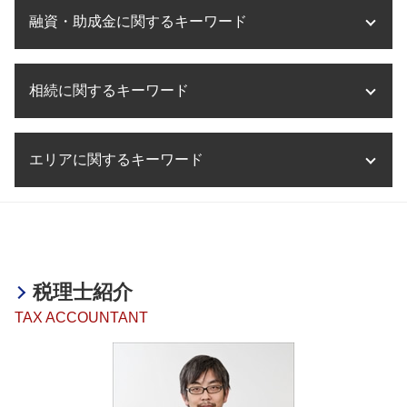
海外進出 注意点
決算業務 流れ
滋賀県 医療法人設立
事業承継 税
税務相談 非税理士
融資・助成金に関するキーワード
海外進出 企業
決算業務 スケジュール
大阪市 医療法人設立
事業承継税制 メリット デメリット
税務相談 勘定科目
海外進出 経理
決算業務 委託
事業計画書 とは
事業承継 遺留分
税務相談 税理士
海外進出 税務リスク
税理士事務所 決算業務
助成金 課税
医療法人 資本金
事業承継 m&a メリット
税務相談 事務所
海外進出 とは
相続に関するキーワード
決算業務 アウトソーシング
助成金 創業支援
医療法人化 失敗
事業譲渡 株式譲渡 違い
税務相談 費用
海外進出 手続き
決算業務 税理士
助成金 中小企業
医療法人設立 流れ
m&a デューデリジェンス
税務相談 贈与税
企業 海外進出 税務
決算業務 内容
融資 相談
医療法人設立 兵庫県
相続税 配偶者控除
m&a 税務
税務相談 予約
海外進出 手助け
決算業務 とは
エリアに関するキーワード
融資 依頼
相続税 時効
事業承継
税務調査 法人
海外進出 方法
決算業務 意味
助成金とは 簡単に
相続税 土地
事業承継 相談相手
税務調査 会社
海外進出 企業 メリット
法人 決算 提出書類
融資 税理士
相続税 贈与税
事業承継 m&a 個人
事業承継・M&A 京都府
税務相談 源泉徴収
海外進出 計画書
決算業務 外部委託
助成金 税務
相続税 節税 生前
海外進出サポート 大阪府
税務相談 退職金
海外進出 経営戦略
決算業務 効率化
融資 サポート
相続税 無申告加算税
税務相談 神戸市
税務相談 大阪
海外進出 中小企業
決算業務 時期
助成金とは 意味
相続税 とは
融資・助成金 兵庫県
税務相談 相続税
企業 海外進出 税金
税理士紹介
融資 企業
相続税 累進課税
事業承継・M&A 大阪府
海外進出 トラブル
助成金 相談
TAX ACCOUNTANT
相続税 非課税
融資・助成金 明石市
海外進出 it企業
融資 非課税
相続税 納付期限
決算業務 神戸市
海外進出 意味
融資 税金
相続税 相談
相続 姫路市
助成金 創業
相続税 無申告 時効
海外進出サポート 加古川市
助成金 贈与税
相続税 遺留分