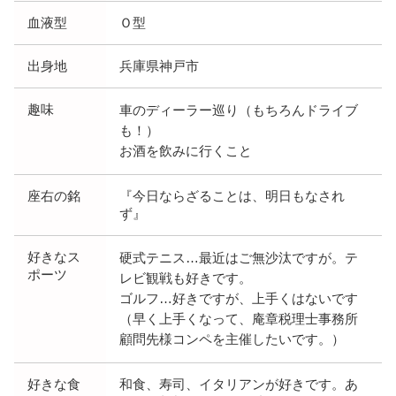
血液型
Ｏ型
出身地
兵庫県神戸市
趣味
車のディーラー巡り（もちろんドライブ
も！）
お酒を飲みに行くこと
座右の銘
『今日ならざることは、明日もなされ
ず』
好きなス
硬式テニス…最近はご無沙汰ですが。テ
ポーツ
レビ観戦も好きです。
ゴルフ…好きですが、上手くはないです
（早く上手くなって、庵章税理士事務所
顧問先様コンペを主催したいです。）
好きな食
和食、寿司、イタリアンが好きです。あ