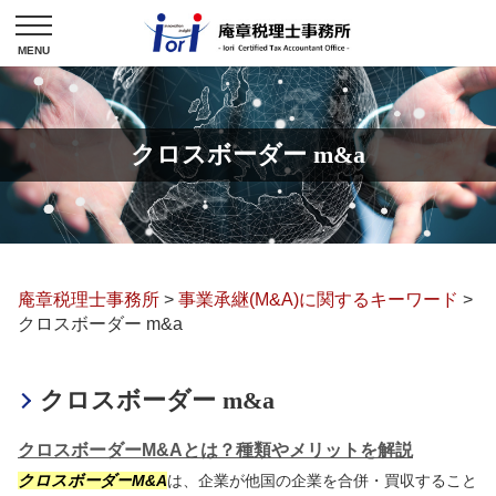
クロスボーダー m&a
庵章税理士事務所
>
事業承継(M&A)に関するキーワード
>
クロスボーダー m&a
クロスボーダー m&a
クロスボーダーM&Aとは？種類やメリットを解説
クロスボーダー
M&A
は、企業が他国の企業を合併・買収すること