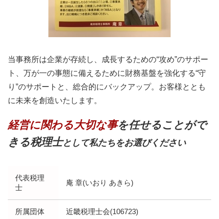
当事務所は企業が存続し、成長するための“攻め”のサポー
ト、万が一の事態に備えるために財務基盤を強化する“守
り”のサポートと、総合的にバックアップ。お客様ととも
に未来を創造いたします。
経営に関わる大切な事
を任せることがで
きる税理士
として私たちをお選びください
代表税理
庵 章(いおり あきら)
士
所属団体
近畿税理士会(106723)