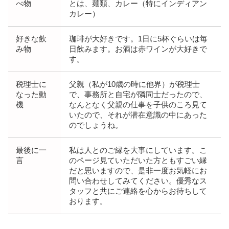
べ物
とは、麺類、カレー（特にインディアン
カレー）
好きな飲
珈琲が大好きです。1日に5杯ぐらいは毎
み物
日飲みます。お酒は赤ワインが大好きで
す。
税理士に
父親（私が10歳の時に他界）が税理士
なった動
で、事務所と自宅が隣同士だったので、
機
なんとなく父親の仕事を子供のころ見て
いたので、それが潜在意識の中にあった
のでしょうね。
最後に一
私は人とのご縁を大事にしています。こ
言
のページ見ていただいた方ともすごい縁
だと思いますので、是非一度お気軽にお
問い合わせしてみてください。優秀なス
タッフと共にご連絡を心からお待ちして
おります。