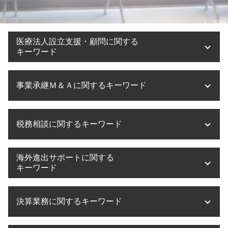
医療法人設立支援・顧問に関する
キーワード
医療法人設立
事業承継Ｍ＆Ａに関するキーワード
医療法人設立 節税
医療法人設立 要件
医療法人 持分
事業承継 融資
税務相談に関するキーワード
医療法人設立 税理士
m&a 補助金
奈良県 医療法人設立
事業承継 株式譲渡
医療法人設立 借入金
事業承継 税理士
税務相談 相続
海外進出サポートに関する
医療法人設立 メリット デメリット
事業承継 何から
税務相談 法人
キーワード
ms法人 個人開業医
株式譲渡 税金 計算
税務相談 税理士法
医療法人設立 必要書類
事業承継 株式
税務相談 範囲
海外進出支援 事業
医療法人設立 大阪
事業承継税制 特例承継計画 デメリット
決算業務に関するキーワード
税務相談 確定申告
海外進出 税務
医療法人設立 費用
事業承継 注意点
税務相談 相場
海外進出 補助金
医療法人化 タイミング
株式譲渡 手続き
税務相談 税理士法違反