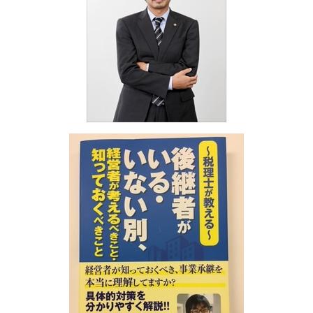
税務相談 明石市
融資 代行
相続税 生前贈与
相続 奈良県
助成金 税理士
相続税 いくらから 生前贈与
事業承継・M&A 兵庫県
助成金 税
相続税 節税
決算業務 明石市
融資 相談 税理士
相続税 放棄
海外進出サポート 明石市
相続不動産 売却 税金
相続 和歌山県
相続税 マンション
医療法人設立支援・顧問 明石市
相続税 基礎控除
税務相談 和歌山県
医療法人設立支援・顧問 神戸市
事業承継・M&A 加古川市
海外進出サポート 京都府