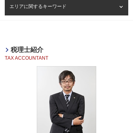
奈良県 医療法人設立
相続税 贈与税
事業承継税制 特例措置 デメリット
税務調査 法人
海外進出 メリット
決算業務 とは
エリアに関するキーワード
融資 個人事業
相続不動産 売却 税金
事業承継税制 相続時精算課税 デメリット
税務調査 会社
海外進出 企業 メリット
決算業務 流れ
助成金 贈与税
相続税 生前贈与
事業承継 遺言
法人税 節税
海外進出 補助金
税理士事務所 決算業務
助成金 税務
相続税 相続放棄
事業承継 クリニック
決算業務 滋賀県
税務相談 勘定科目
海外進出 税
法人 決算 提出書類
融資 税金
相続税 無申告加算税
税務相談 奈良県
税務相談 退職金
海外進出 中小企業
決算業務 外部委託
融資 サポート
相続税 相談
相続 兵庫県
税務相談 範囲
海外進出 手助け
決算業務 時期
助成金 個人事業主 開業
相続税 確定申告
事業承継・M&A 加古川市
税務相談 税理士法違反
海外進出 方法
税理士紹介
融資 企業
相続税 無申告 時効
決算業務 姫路市
海外進出 税金
融資 確定申告
TAX ACCOUNTANT
相続税 時効
医療法人設立支援・顧問 明石市
海外進出 税務
融資 非課税
相続税 マンション
海外進出サポート 和歌山県
企業 海外進出 税金
助成金 中小企業
相続税 節税対策
相続 和歌山県
助成金 税
相続税 無申告
融資・助成金 兵庫県
助成金 納税
相続税 遺言
融資・助成金 奈良県
融資 税金対策
相続税 納税義務者
事業承継・M&A 奈良県
融資 節税
相続税 配偶者控除
事業承継・M&A 姫路市
融資 デメリット
相続税 期限後申告 ペナルティ
海外進出サポート 兵庫県
融資 起業
相続税 納期限
相続 姫路市
相続税 税理士
決算業務 明石市
相続税 いくらから
決算業務 兵庫県