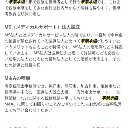
の
事業承継
の形で親族を後継者として行う
事業承継
です。これま
で親族承継をしてきた会社は社内外からの理解も得やすく、後継
者教育も順調に進む...
MS（メディカルサポート）法人設立
MS法人とはメディカルサービス法人の略であり、非営利で余剰金
の配当が禁止されている医療法人と比べて
事業承継
がしやすいと
いうメリットもあることが特徴です。MS法人の活用例などを解説
していきます。 MS法人は医療法人と違って許認可なども必要な
い通常の法人となるため営利法人としての活動が出来ます。その
ため診療と経営を切...
M＆Aの種類
庵章税理士事務所では、神戸市、明石市、加古川市、姫路市など
兵庫県を中心に「医療法人設立支援」「海外進出サポート」「決
算業務」などに関する税務相談を承っております。 「
事業承継
・
M&A」に関してお困りのことがございましたらお気軽に当事務所
までお問い合わせください。