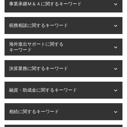
事業承継Ｍ＆Ａに関するキーワード
医療法人設立 要件
医療法人 役員報酬
医療法人設立 京都府
事業承継 意味
税務相談に関するキーワード
医療法人設立 許可
事業承継 京都
医療法人設立
事業承継 何から
医療法人化 タイミング
事業承継 中小企業
税務相談 税理士
海外進出サポートに関する
医療法人 持分
事業承継 m&a 補助金
税務相談 とは
キーワード
医療法人設立 大阪府
事業承継 対策
税務相談 法人
医療法人設立 必要書類
事業承継 期限
税務相談 予約
海外進出 飲食店
医療法人設立 方法
事業承継 注意点
決算業務に関するキーワード
税務相談 費用
海外進出 経営戦略
医療法人設立 借入金
事業譲渡 株式譲渡 違い
税務相談 大阪
タックスヘイブン 問題点
医療法人 資本金
m&a 相談
税務相談 税理士法
海外進出 経理
決算業務 意味
医療法人設立 マニュアル
事業承継 m&a メリット
税務相談 贈与税
融資・助成金に関するキーワード
海外進出 形態
決算業務 税理士
ms法人 個人開業医
m&a 補助金
税務相談 相続
海外進出 手順
決算業務 効率化
滋賀県 医療法人設立
事業承継 大阪
税務相談 非税理士
海外進出 意味
決算業務 委託
融資 依頼
医療法人設立 代行
事業承継 納税猶予
税務相談 源泉徴収
海外進出 計画
相続に関するキーワード
決算業務 スケジュール
融資 中小企業
医療法人設立 目的
m&a メリット
税務調査 流れ
海外進出 必要性
決算業務 内容
融資 ベンチャー
医療法人設立 メリット デメリット
事業承継 税
税務相談 相続税
海外進出支援 事業
決算業務 アウトソーシング
助成金とは 簡単に