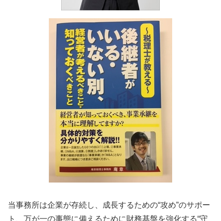
相続 不動産 売却 確定申告
税務相談 和歌山県
決算業務 大阪府
税務相談 兵庫県
相続 滋賀県
当事務所は企業が存続し、成長するための“攻め”のサポー
ト、万が一の事態に備えるために財務基盤を強化する“守