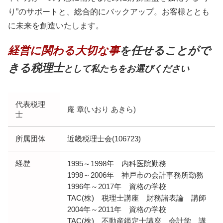
り”のサポートと、総合的にバックアップ。お客様ととも
に未来を創造いたします。
経営に関わる大切な事
を任せることがで
きる税理士
として私たちをお選びください
代表税理
庵 章(いおり あきら)
士
所属団体
近畿税理士会(106723)
経歴
1995～1998年 内科医院勤務
1998～2006年 神戸市の会計事務所勤務
1996年～2017年 資格の学校
TAC(株) 税理士講座 財務諸表論 講師
2004年～2011年 資格の学校
TAC(株) 不動産鑑定士講座 会計学 講