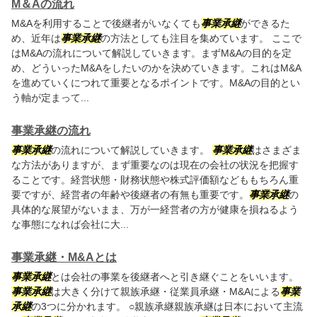
M＆Aの流れ
M&Aを利用することで後継者がいなくても
事業承継
ができるた
め、近年は
事業承継
の方法としても注目を集めています。 ここで
はM&Aの流れについて解説していきます。まずM&Aの目的を定
め、どういったM&Aをしたいのかを決めていきます。これはM&A
を進めていくにつれて重要となるポイントです。M&Aの目的とい
う軸が定まって...
事業承継の流れ
事業承継
の流れについて解説していきます。
事業承継
はさまざま
な方法がありますが、まず重要なのは現在の会社の状況を把握す
ることです。経営状態・財務状態や株式評価額などももちろん重
要ですが、経営者の年齢や後継者の有無も重要です。
事業承継
の
具体的な展望がないまま、万が一経営者の方が健康を損ねるよう
な事態になれば会社に大...
事業承継・M&Aとは
事業承継
とは会社の事業を後継者へと引き継ぐことをいいます。
事業承継
は大きく分けて親族承継・従業員承継・M&Aによる
事業
承継
の3つに分かれます。 ○親族承継親族承継は日本において主流