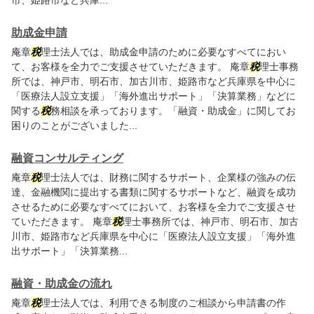
市、姫路市など兵庫...
助成金申請
庵章
税
理士法人では、助成金申請のために必要なすべてにおい
て、お客様を全力でご支援させていただきます。 庵章
税
理士事務
所では、神戸市、明石市、加古川市、姫路市など兵庫県を中心に
「医療法人設立支援」「海外進出サポート」「決算業務」などに
関する
税
務相談を承っております。「融資・助成金」に関してお
困りのことがございました...
融資コンサルティング
庵章
税
理士法人では、財務に関するサポート、企業様の強みの伝
達、金融機関に提出する書類に関するサポートなど、融資を成功
させるために必要なすべてにおいて、お客様を全力でご支援させ
ていただきます。 庵章
税
理士事務所では、神戸市、明石市、加古
川市、姫路市など兵庫県を中心に「医療法人設立支援」「海外進
出サポート」「決算業務...
融資・助成金の流れ
庵章
税
理士法人では、利用できる制度のご相談から申請書の作