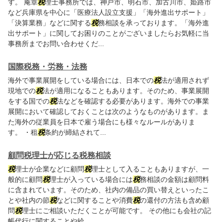
す。 庵章
税
理士事務所では、神戸市、明石市、加古川市、姫路市
など兵庫県を中心に「医療法人設立支援」「海外進出サポート」
「決算業務」などに関する
税
務相談を承っております。「海外進
出サポート」に関してお困りのことがございましたらお気軽に当
事務所までお問い合わせくだ...
国際税務・労務・法務
海外で事業展開をしている場合には、日本での
税
法が適用されず
現地での
税
法が適用になることもあります。そのため、事業展開
をする国での
税
法などを確認する必要があります。海外での事業
展開において確認しておくことは次のようなものがあります。ま
た海外の従業員を日本で雇う場合にも様々なルールがありま
す。 ・租
税
条約が締結されて...
顧問税理士が応じる税務相談
税
理士が企業などに顧問
税
理士として入ることもありますが、一
般的に顧問
税
理士が入っている場合には
税
務相談の金額は顧問料
に含まれています。そのため、社内の備品の買い替えといったこ
とや社内の節
税
などに関することや消費
税
の還付の方法も含め顧
問
税
理士にご相談いただくことが可能です。 その他にも会社の記
帳代行に関することや給...