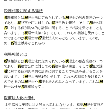
税務相談に関する違法
税
務相談とは
税
理士法に定められている
税
理士の独占業務の一つ
であり、
税
務官公庁に対しての
税
務申告や陳述、そして
税
金の課
税
に対する個別具体的な計算に関することで相談を受けることを
言います。（
税
理士法第2条）そして、これらの相談を受けること
のできるのは
税
理士や
税
理士法人のみとなっています。そのた
め、
税
理士以外がこれらの...
税務相談とは
税
務相談とは
税
理士法に定められている
税
理士の独占業務の一つ
であり、
税
務官公庁に対しての
税
務申告や陳述、そして
税
金の課
税
に対する個別具体的な計算に関することで相談を受けることを
言います。（
税
理士法第2条）そして、これらの相談を受けること
のできるのは
税
理士や
税
理士法人のみとなっています。これは
税
理士以外が
税
務相談を受...
医療法人化の流れ
本申請後は実際に法人設立の流れになります。庵章
税
理士事務所