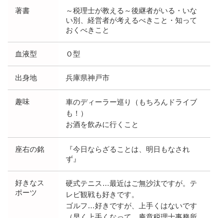
著書
～税理士が教える～後継者がいる・いな
い別、経営者が考えるべきこと・知って
おくべきこと
血液型
Ｏ型
出身地
兵庫県神戸市
趣味
車のディーラー巡り（もちろんドライブ
も！）
お酒を飲みに行くこと
座右の銘
『今日ならざることは、明日もなされ
ず』
好きなス
硬式テニス…最近はご無沙汰ですが。テ
ポーツ
レビ観戦も好きです。
ゴルフ…好きですが、上手くはないです
（早く上手くなって、庵章税理士事務所