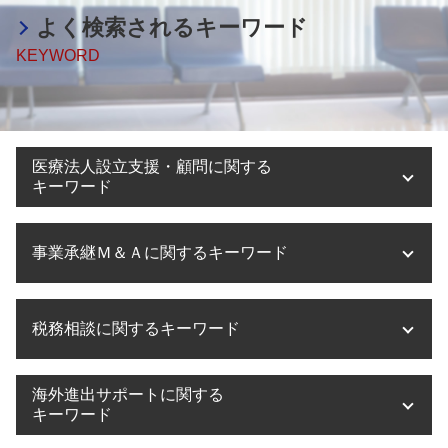
よく検索されるキーワード
KEYWORD
医療法人設立支援・顧問に関する
キーワード
医療法人設立 代行
事業承継Ｍ＆Ａに関するキーワード
医療法人 役員報酬
医療法人 資本金
医療法人化 タイミング
事業承継 注意点
税務相談に関するキーワード
医療法人設立 節税
m&a 手順
大阪市 医療法人設立
m&a 目的
医療法人設立 京都府
事業承継 手続き
税務相談 税理士
海外進出サポートに関する
医療法人設立 必要書類
事業承継 何から
税務相談 法人
キーワード
医療法人設立 目的
m&a 税理士事務所
税務相談 勘定科目