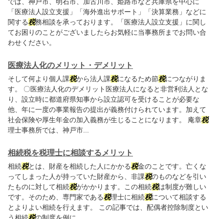
では、神戸市、明石市、加古川市、姫路市など兵庫県を中心に
「医療法人設立支援」「海外進出サポート」「決算業務」などに
関する
税
務相談を承っております。「医療法人設立支援」に関し
てお困りのことがございましたらお気軽に当事務所までお問い合
わせください。
医療法人化のメリット・デメリット
そして何より個人課
税
から法人課
税
になるため節
税
につながりま
す。 〇医療法人化のデメリット医療法人になると非営利法人とな
り、設立時に都道府県知事から設立認可を受けることが必要な
他、年に一度の事業報告の提出が義務付けられています。加えて
社会保険や厚生年金の加入義務が生じることになります。 庵章
税
理士事務所では、神戸市...
相続税を税理士に相談するメリット
相続
税
とは、財産を相続した人にかかる
税
金のことです。亡くな
ってしまった人が持っていた財産から、非課
税
のものなどを引い
たものに対して相続
税
がかかります。この相続
税
は制度が難しい
です。そのため、専門家である
税
理士に相続
税
について相談する
とよりよい相続を行えます。 この記事では、配偶者控除制度とい
う相続
税
の制度を例に、...