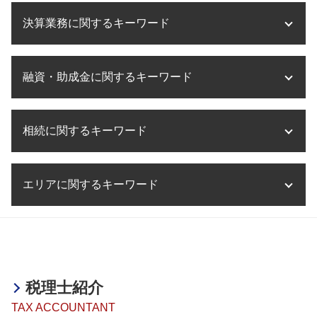
ms法人 個人開業医
m&a 税理士法人
税務相談 税理士以外
企業 海外進出 税務
医療法人設立 大阪府
m&a 節税
決算業務に関するキーワード
税務相談 相場
海外進出 方法
医療法人設立 方法
クロスボーダー m&a
税務相談 源泉徴収
海外進出 手続き
医療法人設立 メリット デメリット
事業承継 税金
税務相談 税理士法
海外進出 企業 メリット
法人 決算 提出書類
医療法人設立 費用
事業承継 遺言
税務相談 贈与税
融資・助成金に関するキーワード
海外進出 コンサル
決算業務 流れ
医療法人 持分
事業承継 税理士法人
税務相談 予約
海外進出 必要なこと
税理士事務所 決算業務
事業計画書 とは
m&a 税金
税理士法 税務相談 違法
海外進出 計画
決算業務 意味
融資 相談
医療法人設立 申請
事業承継 クリニック
税務相談 範囲
海外進出 飲食店
相続に関するキーワード
決算業務 税理士
助成金 税務
医療法人設立 大阪
m&a 費用
税務調査 会社
タックスヘイブン 問題点
決算業務 アウトソーシング
助成金 創業
滋賀県 医療法人設立
事業承継 m&a 違い
税務相談 非税理士
海外進出 補助金
決算業務 効率化
融資 サポート
医療法人設立
相続税 相談
事業承継 税
税務相談 とは
海外進出 経営戦略
決算業務 スケジュール
エリアに関するキーワード
助成金 贈与税
相続税 納期限
事業承継 制度
税務相談 退職金
海外進出 とは
決算業務 時期
融資 依頼
相続税 遺言
事業承継 株
税務調査 流れ
海外進出 手順
決算業務 内容
融資 非課税
相続税 相続放棄
m&a デューデリジェンス
税務相談 加古川市
税務相談 相続税
海外進出 必要性
決算業務 外部委託
融資 確定申告
相続税 累進課税
決算業務 姫路市
税務相談 税理士法違反
海外進出 メリット デメリット
決算業務 委託
融資 企業
相続税 土地
事業承継・M&A 奈良県
税務相談 事務所
海外進出 メリット
決算業務 とは
融資 税金対策
相続税 納税義務者
決算業務 加古川市
税務相談 起業
海外進出 注意点
税理士紹介
助成金とは 簡単に
相続税 脱税 時効
事業承継・M&A 大阪府
海外進出 経理
助成金 個人事業主 開業
TAX ACCOUNTANT
相続税 誰に相談
相続 和歌山県
海外進出支援 事業