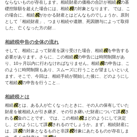
ならないものが存在します。相続財産の価格の合計が相続
税
の基
礎控除額を超えた場合には、相続
税
の対象となります。 では、こ
の場合に、相続
税
がかかる財産とはどんなものでしょうか。原則
として「相続財産」、つまり相続や遺贈、死因贈与によって取得
した、亡くなった方の財...
相続税申告の全体の流れ
そして、相続によって財産を譲り受けた場合、相続
税
を申告する
必要があります。さらに、この相続
税
の申告には時間制限があ
り、10ヶ月以内に行わなければなりません。相続
税
の申告は、こ
のように時間制限もあり、スムーズに行うことが望ましいといえ
ます。そこで、今回は、相続手続が開始した後に、どのようにし
て相続
税
の申告を行うこと...
相続税とは
相続
税
とは、ある人が亡くなったときに、その人の保有していた
財産を被相続人が引き継ぎ、その引き継いだ財産について課
税
さ
れる
税
金のことです。 では、この相続
税
はどのようにして決定
し、どのようにして課
税
されるのでしょうか。まず、相続財産に
は、課
税
の対象となるものと非課
税
対象にあたるものが存在しま