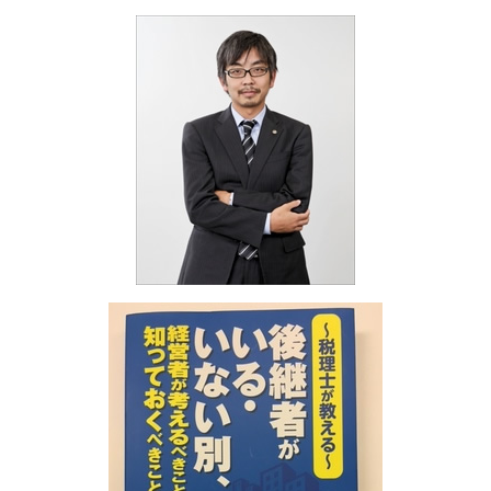
融資 税理士
相続税 基礎控除
決算業務 滋賀県
海外進出 it企業
助成金 納税
相続税 いくらから
医療法人設立支援・顧問 明石市
創業融資 サポート
相続税 節税 不動産
融資・助成金 滋賀県
助成金 課税
相続不動産 売却 税金
海外進出サポート 和歌山県
融資 代行
相続税 配偶者控除
海外進出サポート 奈良県
助成金 税金
相続税 期限後申告 ペナルティ
相続 明石市
融資 節税
相続税 節税 土地
海外進出サポート 大阪府
助成金 相談
相続税 納付期限
決算業務 明石市
相続税 マンション
医療法人設立支援・顧問 神戸市
相続税 法定相続分
融資・助成金 明石市
相続税 ペナルティー
事業承継・M&A 滋賀県
相続 大阪府
相続 滋賀県
決算業務 兵庫県