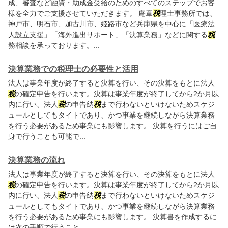
成、審査など融資・助成金受給のためのすべてのステップでお客
様を全力でご支援させていただきます。 庵章
税
理士事務所では、
神戸市、明石市、加古川市、姫路市など兵庫県を中心に「医療法
人設立支援」「海外進出サポート」「決算業務」などに関する
税
務相談を承っております。...
決算業務での税理士の必要性と活用
法人は事業年度が終了すると決算を行い、その決算をもとに法人
税
の確定申告を行います。決算は事業年度が終了してから2か月以
内に行い、法人
税
の申告納
税
まで行わないといけないためスケジ
ュールとしてもタイトであり、かつ事業を継続しながら決算業務
を行う必要があるため事業にも影響します。 決算を行うにはご自
身で行うことも可能で...
決算業務の流れ
法人は事業年度が終了すると決算を行い、その決算をもとに法人
税
の確定申告を行います。決算は事業年度が終了してから2か月以
内に行い、法人
税
の申告納
税
まで行わないといけないためスケジ
ュールとしてもタイトであり、かつ事業を継続しながら決算業務
を行う必要があるため事業にも影響します。 決算書を作成するに
は次の手順で行うこと...