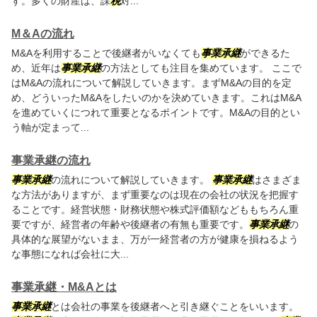
す。多くの財産は、課
税
対...
M＆Aの流れ
M&Aを利用することで後継者がいなくても
事業承継
ができるた
め、近年は
事業承継
の方法としても注目を集めています。 ここで
はM&Aの流れについて解説していきます。まずM&Aの目的を定
め、どういったM&Aをしたいのかを決めていきます。これはM&A
を進めていくにつれて重要となるポイントです。M&Aの目的とい
う軸が定まって...
事業承継の流れ
事業承継
の流れについて解説していきます。
事業承継
はさまざま
な方法がありますが、まず重要なのは現在の会社の状況を把握す
ることです。経営状態・財務状態や株式評価額などももちろん重
要ですが、経営者の年齢や後継者の有無も重要です。
事業承継
の
具体的な展望がないまま、万が一経営者の方が健康を損ねるよう
な事態になれば会社に大...
事業承継・M&Aとは
事業承継
とは会社の事業を後継者へと引き継ぐことをいいます。