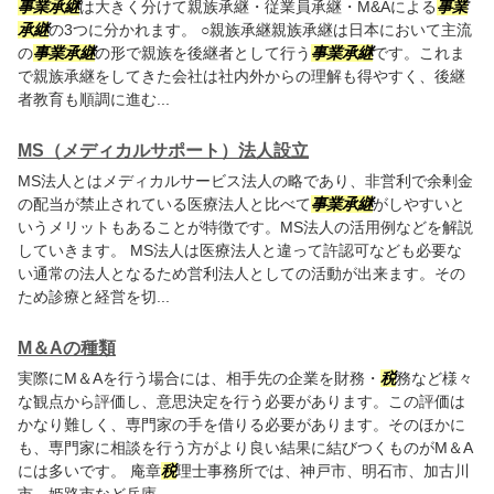
事業承継
は大きく分けて親族承継・従業員承継・M&Aによる
事業
承継
の3つに分かれます。 ○親族承継親族承継は日本において主流
の
事業承継
の形で親族を後継者として行う
事業承継
です。これま
で親族承継をしてきた会社は社内外からの理解も得やすく、後継
者教育も順調に進む...
MS（メディカルサポート）法人設立
MS法人とはメディカルサービス法人の略であり、非営利で余剰金
の配当が禁止されている医療法人と比べて
事業承継
がしやすいと
いうメリットもあることが特徴です。MS法人の活用例などを解説
していきます。 MS法人は医療法人と違って許認可なども必要な
い通常の法人となるため営利法人としての活動が出来ます。その
ため診療と経営を切...
M＆Aの種類
実際にM＆Aを行う場合には、相手先の企業を財務・
税
務など様々
な観点から評価し、意思決定を行う必要があります。この評価は
かなり難しく、専門家の手を借りる必要があります。そのほかに
も、専門家に相談を行う方がより良い結果に結びつくものがM＆A
には多いです。 庵章
税
理士事務所では、神戸市、明石市、加古川