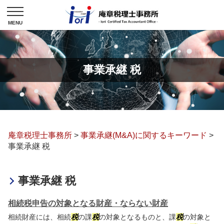
事業承継 税
庵章税理士事務所
>
事業承継(M&A)に関するキーワード
>
事業承継 税
事業承継 税
相続税申告の対象となる財産・ならない財産
相続財産には、相続
税
の課
税
の対象となるものと、課
税
の対象と