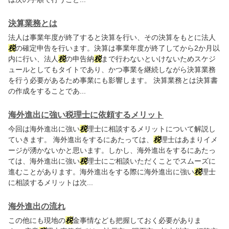
決算業務とは
法人は事業年度が終了すると決算を行い、その決算をもとに法人
税
の確定申告を行います。決算は事業年度が終了してから2か月以
内に行い、法人
税
の申告納
税
まで行わないといけないためスケジ
ュールとしてもタイトであり、かつ事業を継続しながら決算業務
を行う必要があるため事業にも影響します。 決算業務とは決算書
の作成をすることであ...
海外進出に強い税理士に依頼するメリット
今回は海外進出に強い
税
理士に相談するメリットについて解説し
ていきます。 海外進出をするにあたっては、
税
理士はあまりイメ
ージが湧かないかと思います。しかし、海外進出をするにあたっ
ては、海外進出に強い
税
理士にご相談いただくことでスムーズに
進むことがあります。海外進出をする際に海外進出に強い
税
理士
に相談するメリットは次...
海外進出の流れ
この他にも現地の
税
金事情なども把握しておく必要がありま