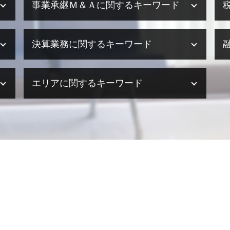
事業承継Ｍ＆Ａに関するキーワード
m&a 補助金
決算業務に関するキーワード
事業承継税制 特例措置 デメリット
事業承継税制 メリット デメリット
m&a メリット
決算業務 効率化
エリアに関するキーワード
事業承継 融資
決算業務 時期
事業承継 手順
決算業務 内容
事業承継税制 とは
決算業務 税理士
海外進出サポート 大阪府
事業承継 メリット
決算業務 スケジュール
税務相談 姫路市
事業承継税制 個人 デメリット
決算業務 とは
医療法人設立支援・顧問 兵庫県
事業承継 意味
法人 決算 提出書類
決算業務 滋賀県
事業承継 個人
決算業務 外部委託
事業承継・M&A 和歌山県
事業承継 企業
決算業務 アウトソーシング
相続 大阪府
事業承継 相談相手
決算業務 流れ
事業承継・M&A 奈良県
事業承継 遺留分
決算業務 意味
相続 滋賀県
事業承継 期間
税理士事務所 決算業務
税務相談 滋賀県
事業承継 税理士
決算業務 委託
事業承継・M&A 加古川市