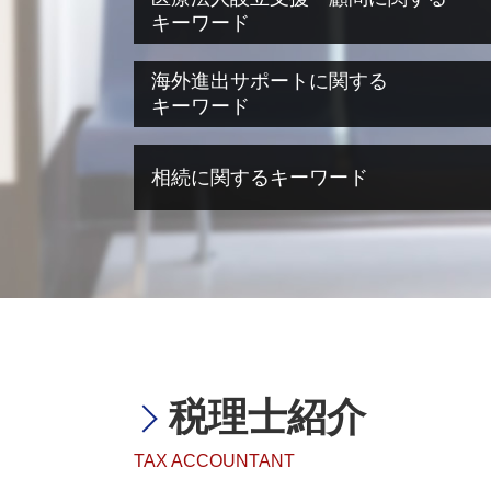
キーワード
医療法人設立 大阪府
海外進出サポートに関する
医療法人設立 申請
キーワード
医療法人設立 兵庫県
医療法人 役員報酬
海外進出 必要性
相続に関するキーワード
奈良県 医療法人設立
海外進出支援 事業
医療法人設立 マニュアル
海外進出 飲食店
医療法人設立 必要書類
海外進出 企業
相続税 遺留分
医療法人設立 要件
海外進出 注意点
相続税 誰に相談
ms法人 個人開業医
海外進出 補助金
相続税 無申告 時効
医療法人設立 費用
海外進出 相談
相続税 ペナルティー
医療法人設立 大阪
海外進出 手助け
相続税 脱税 時効
医療法人設立 メリット デメリット
海外進出 手順
相続税 基礎控除
医療法人設立 借入金
海外進出 税
相続税 節税 生前
税理士紹介
事業計画書 とは
海外進出 it企業
相続税 不動産
医療法人設立 登録免許税
企業 海外進出 税務
相続税 法定相続分
TAX ACCOUNTANT
医療法人化 タイミング
海外進出 意味
相続税 放棄