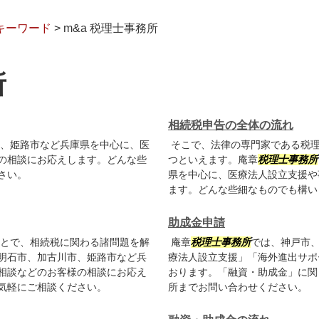
るキーワード
>
m&a 税理士事務所
所
相続税申告の全体の流れ
、姫路市など兵庫県を中心に、医
そこで、法律の専門家である税理
の相談にお応えします。どんな些
つといえます。庵章
税理士事務所
さい。
県を中心に、医療法人設立支援や
ます。どんな些細なものでも構い
助成金申請
とで、相続税に関わる諸問題を解
庵章
税理士事務所
では、神戸市
明石市、加古川市、姫路市など兵
療法人設立支援」「海外進出サポ
相談などのお客様の相談にお応え
おります。「融資・助成金」に関
気軽にご相談ください。
所までお問い合わせください。