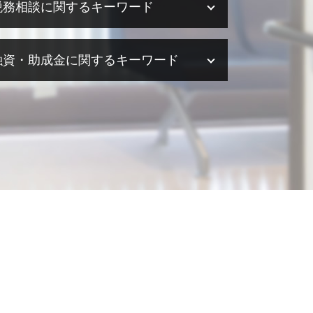
税務相談に関するキーワード
税務相談 範囲
融資・助成金に関するキーワード
税務相談 費用
税務相談 相場
税務相談 法人
融資 メリット
税務調査 流れ
助成金 中小企業
税務相談 大阪
助成金 税
税務相談 事務所
助成金 個人事業主
税務相談 税理士法違反
融資 確定申告
税務相談 税理士
融資 サポート
税務相談 確定申告
融資 税金
税務調査 法人
助成金 創業支援
税務相談 勘定科目
助成金 税金
税務相談 相続
助成金 確定申告
税務相談 起業
融資 税理士
税務相談 税理士法
助成金 贈与税
税務相談 予約
助成金 税務