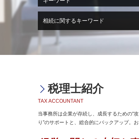
キーワード
医療法人設立
奈良県 医療法人設立
海外進出 経理
相続に関するキーワード
滋賀県 医療法人設立
海外進出 補助金
医療法人設立 費用
海外進出 意味
医療法人設立 代行
企業 海外進出 税金
相続税 確定申告
医療法人 役員報酬
海外進出 アメリカ
相続税 節税 生前
医療法人設立 借入金
海外進出 計画
相続税 無申告加算税
医療法人 資本金
海外進出 経営戦略
相続不動産 売却 税金
医療法人化 タイミング
海外進出 必要性
相続税 配偶者控除
事業計画書 とは
海外進出 トラブル
相続税 節税 土地
医療法人設立 要件
海外進出 税務リスク
相続税 累進課税
税理士紹介
医療法人設立 節税
海外進出 計画書
相続税 脱税 時効
医療法人設立 方法
海外進出 形態
相続税 遺言
TAX ACCOUNTANT
大阪市 医療法人設立
海外進出 メリット デメリット
相続税 節税対策
医療法人設立 メリット デメリット
海外進出 企業
相続税 税理士
当事務所は企業が存続し、成長するための“攻
医療法人化 失敗
海外進出 中小企業
相続税 相談
り”のサポートと、総合的にバックアップ。
医療法人設立 必要書類
海外進出 アジア
相続税 贈与税
医療法人 持分
海外進出 必要なこと
相続税 納税義務者