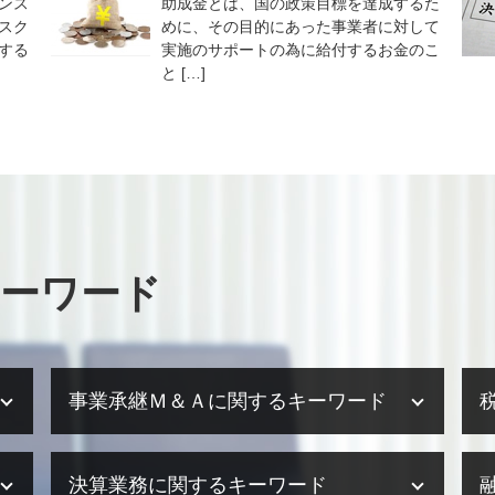
ンス
助成金とは、国の政策目標を達成するた
スク
めに、その目的にあった事業者に対して
する
実施のサポートの為に給付するお金のこ
と […]
ーワード
事業承継Ｍ＆Ａに関するキーワード
事業承継 スケジュール
決算業務に関するキーワード
事業承継税制 デメリット