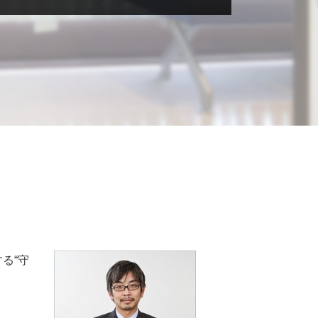
税務相談 源泉徴収
税務相談 起業
助成金 課税
税務相談 税理士法
融資 中小企業
税務相談 予約
助成金 税
税務相談 税理士
融資 ベンチャー
税務調査 法人
融資 依頼
税務相談 非税理士
融資 確定申告
税務相談 費用
融資 相談 税理士
税務相談 相続税
融資 贈与税
税務相談 退職金
融資 税理士
税務相談 確定申告
助成金 納税
税理士法 税務相談 違法
融資 非課税
税務相談 大阪
融資 節税
税務相談 範囲
助成金 個人事業主
税務相談 事務所
助成金 個人事業主 開業
る“守
税務相談 法人
助成金 税務
税務調査 流れ
助成金 贈与税
税務調査 会社
融資 サポート