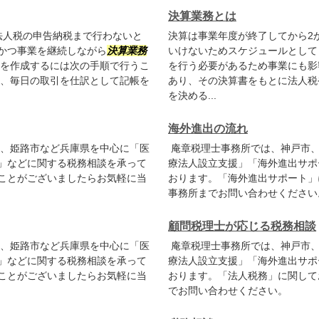
決算業務とは
法人税の申告納税まで行わないと
決算は事業年度が終了してから2
かつ事業を継続しながら
決算業務
いけないためスケジュールとして
書を作成するには次の手順で行うこ
を行う必要があるため事業にも
は、毎日の取引を仕訳として記帳を
あり、その決算書をもとに法人税
を決める...
海外進出の流れ
、姫路市など兵庫県を中心に「医
庵章税理士事務所では、神戸市、
」などに関する税務相談を承って
療法人設立支援」「海外進出サポ
ことがございましたらお気軽に当
おります。「海外進出サポート」
事務所までお問い合わせください
顧問税理士が応じる税務相談
、姫路市など兵庫県を中心に「医
庵章税理士事務所では、神戸市、
」などに関する税務相談を承って
療法人設立支援」「海外進出サポ
ことがございましたらお気軽に当
おります。「法人税務」に関して
でお問い合わせください。