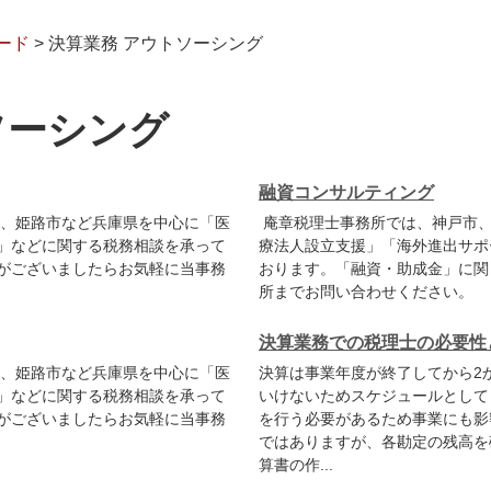
ード
>
決算業務 アウトソーシング
ソーシング
融資コンサルティング
、姫路市など兵庫県を中心に「医
庵章税理士事務所では、神戸市、
」などに関する税務相談を承って
療法人設立支援」「海外進出サポ
がございましたらお気軽に当事務
おります。「融資・助成金」に関
所までお問い合わせください。
決算業務での税理士の必要性
、姫路市など兵庫県を中心に「医
決算は事業年度が終了してから2
」などに関する税務相談を承って
いけないためスケジュールとして
がございましたらお気軽に当事務
を行う必要があるため事業にも影
ではありますが、各勘定の残高を
算書の作...