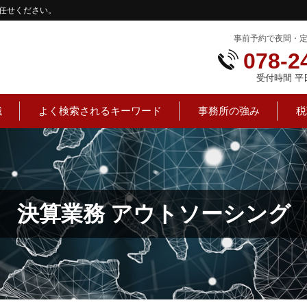
任せください。
事前予約で夜間・
078-2
受付時間 平日：
識
よく検索されるキーワード
事務所の強み
税
決算業務 アウトソーシング