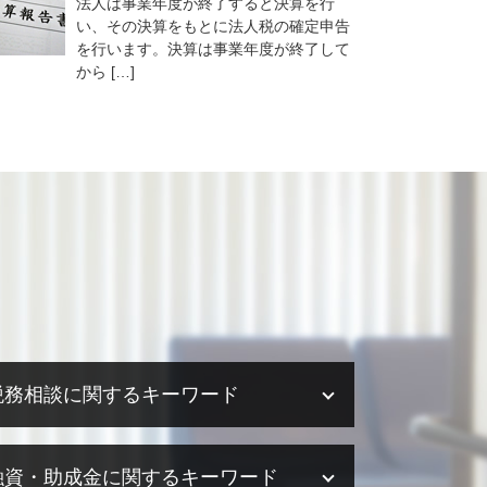
法人は事業年度が終了すると決算を行
い、その決算をもとに法人税の確定申告
を行います。決算は事業年度が終了して
から […]
税務相談に関するキーワード
税務相談 勘定科目
融資・助成金に関するキーワード
税務相談 相場