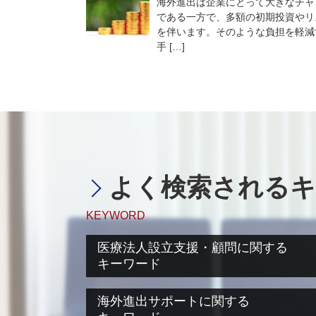
海外進出は企業にとって大きなチャ
である一方で、多額の初期投資やリ
を伴います。そのような負担を軽減
手 […]
よく検索されるキ
KEYWORD
医療法人設立支援・顧問に関する
キーワード
医療法人設立 登録免許税
海外進出サポートに関する
医療法人設立 流れ