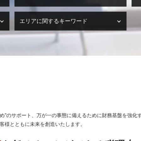
事業譲渡 株式譲渡 違い
事業承継 流れ
決算業務 流れ
エリアに関するキーワード
事業承継 意味
決算業務 時期
事業承継 相続
決算業務 スケジュール
事業承継 京都
決算業務 効率化
融資・助成金 奈良県
事業承継 個人
決算業務 委託
海外進出サポート 和歌山県
m&a コンサル
決算業務 内容
相続 加古川市
事業承継とは 法人
決算業務 とは
事業承継・M&A 兵庫県
事業承継 メリット
決算業務 税理士
事業承継・M&A 滋賀県
事業承継税制 とは
決算業務 外部委託
決算業務 兵庫県
事業承継とは
税理士事務所 決算業務
決算業務 大阪府
m&aとは メリット
決算業務 アウトソーシング
相続 明石市
事業承継 引継ぎ補助金
決算業務 意味
海外進出サポート 姫路市
事業承継 株式譲渡
法人 決算 提出書類
税務相談 京都府
m&a 節税
事業承継・M&A 京都府
め”のサポート、万が一の事態に備えるために財務基盤を強化す
m&a 相談
融資・助成金 和歌山県
お客様とともに未来を創造いたします。
事業承継税制 相続時精算課税 デメリッ
決算業務 和歌山県
ト
医療法人設立支援・顧問 加古川市