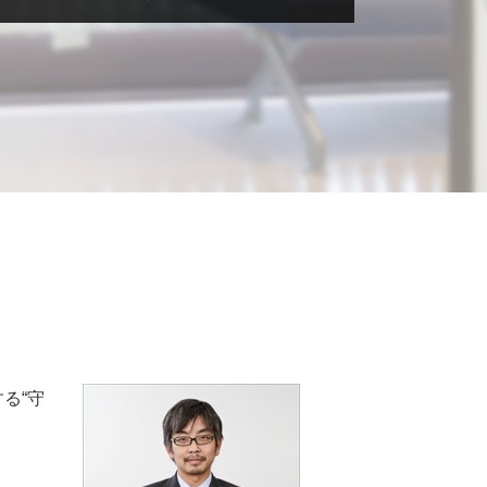
税務相談 退職金
税務相談 確定申告
融資 税理士
税務相談 税理士法
融資 依頼
法人税 節税
助成金とは 簡単に
税務相談 相場
助成金 税務
税務相談 事務所
融資 個人事業
税務相談 大阪
融資 相談
税務相談 範囲
融資 税金対策
税務相談 予約
助成金 税理士
税務調査 流れ
融資 非課税
税務調査 法人
融資 確定申告
税務相談 源泉徴収
助成金 贈与税
税務相談 起業
助成金 税金
税務相談 税理士法違反
助成金 個人事業主
税務調査 会社
助成金 個人事業主 開業
る“守
税務相談 法人
融資 節税
税務相談 費用
融資 中小企業
税務相談 非税理士
助成金 補助金 違い