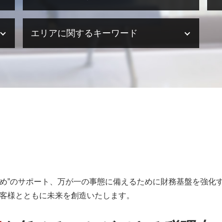
事業承継税制 特例措置 デメリット
株式譲渡 手続き
決算業務 流れ
エリアに関するキーワード
事業承継とは 会社
決算業務 効率化
m&a 相談
決算業務 税理士
m&aとは メリット
決算業務 内容
海外進出サポート 神戸市
事業承継 税理士事務所
決算業務 時期
海外進出サポート 兵庫県
m&a 補助金
決算業務 アウトソーシング
決算業務 兵庫県
事業承継 制度
決算業務 委託
事業承継・M&A 滋賀県
事業承継税制 とは
決算業務 外部委託
税務相談 大阪府
クロスボーダー m&a
法人 決算 提出書類
事業承継・M&A 京都府
事業承継 納税猶予
決算業務 意味
決算業務 姫路市
m&a メリット デメリット
決算業務 スケジュール
海外進出サポート 姫路市
事業承継 クリニック
決算業務 とは
相続 明石市
m&a 手法
税理士事務所 決算業務
事業承継・M&A 姫路市
事業承継 個人
相続 滋賀県
め”のサポート、万が一の事態に備えるために財務基盤を強化す
事業承継 引継ぎ補助金
医療法人設立支援・顧問 姫路市
お客様とともに未来を創造いたします。
事業承継 m&a 違い
海外進出サポート 和歌山県
m&a 税理士事務所
税務相談 滋賀県