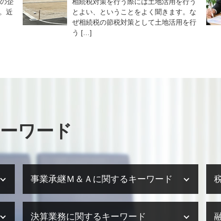
国の企
相続税対策を行う際には土地活用を行う
。近
とよい、ということをよく聞きます。な
ぜ相続税の節税対策として土地活用を行
う […]
ーワード
事業承継Ｍ＆Ａに関するキーワード
事業承継 生前贈与
決算業務に関するキーワード
m&a 種類