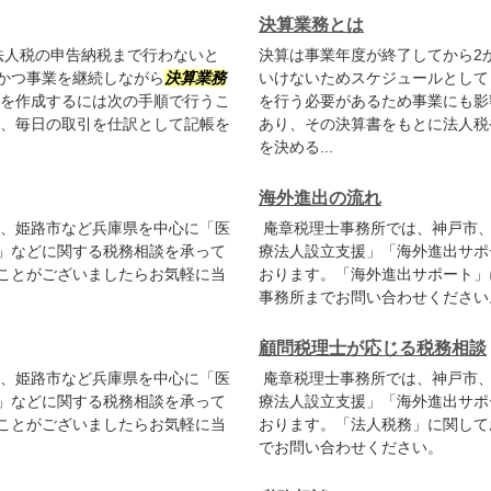
決算業務とは
法人税の申告納税まで行わないと
決算は事業年度が終了してから2
かつ事業を継続しながら
決算業務
いけないためスケジュールとして
書を作成するには次の手順で行うこ
を行う必要があるため事業にも
は、毎日の取引を仕訳として記帳を
あり、その決算書をもとに法人税
を決める...
海外進出の流れ
、姫路市など兵庫県を中心に「医
庵章税理士事務所では、神戸市、
」などに関する税務相談を承って
療法人設立支援」「海外進出サポ
ことがございましたらお気軽に当
おります。「海外進出サポート」
事務所までお問い合わせください
顧問税理士が応じる税務相談
、姫路市など兵庫県を中心に「医
庵章税理士事務所では、神戸市、
」などに関する税務相談を承って
療法人設立支援」「海外進出サポ
ことがございましたらお気軽に当
おります。「法人税務」に関して
でお問い合わせください。