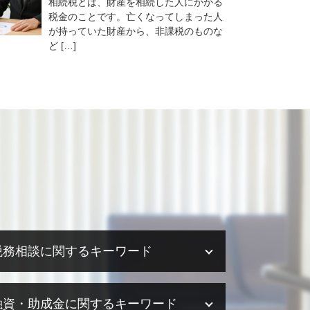
相続税とは、財産を相続した人にかかる
税金のことです。亡くなってしまった人
が持っていた財産から、非課税のものな
ど […]
税務相談に関するキーワード
税務相談 税理士
融資・助成金に関するキーワード
税務相談 相続