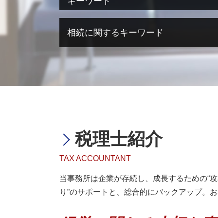
キーワード
医療法人設立 大阪
医療法人設立 許可
海外進出 とは
相続に関するキーワード
事業計画書 とは
海外進出 メリット デメリット
医療法人設立 節税
海外進出 税
医療法人設立 方法
海外進出 税金
相続税 期限後申告 ペナルティ
医療法人 持分
海外進出 意味
相続税 法定相続分
医療法人設立 申請
海外進出 経理
相続税 いくらから
医療法人化 タイミング
海外進出 企業
相続税 誰に相談
医療法人設立 流れ
海外進出 トラブル
相続税 節税
奈良県 医療法人設立
タックスヘイブン 問題点
相続税 納付期限
医療法人設立 代行
海外進出 アメリカ
相続税 マンション
税理士紹介
医療法人設立 費用
海外進出支援 事業
相続税 無申告
医療法人設立 目的
海外進出 税務
相続税
TAX ACCOUNTANT
大阪市 医療法人設立
海外進出 相談
相続税 納期限
医療法人設立 メリット デメリット
海外進出 企業 メリット
相続税 メリット
当事務所は企業が存続し、成長するための“攻
医療法人設立
企業 海外進出 税務
相続税 節税 生前
り”のサポートと、総合的にバックアップ。
医療法人設立 借入金
海外進出 経営戦略
相続税 確定申告
医療法人設立 税理士
海外進出 アジア
相続税 対策