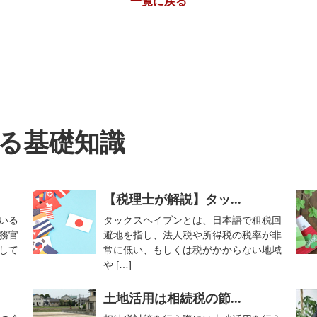
一覧に戻る
る基礎知識
【税理士が解説】タッ...
いる
タックスヘイブンとは、日本語で租税回
務官
避地を指し、法人税や所得税の税率が非
して
常に低い、もしくは税がかからない地域
や […]
土地活用は相続税の節...