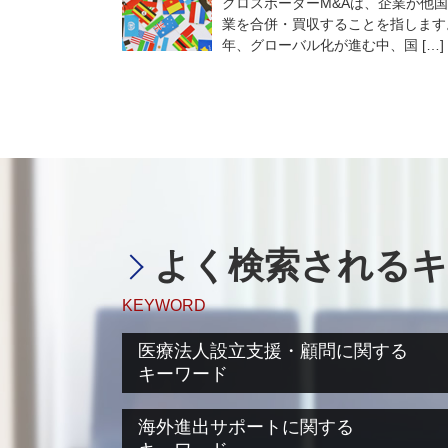
クロスボーダーM&Aは、企業が他
業を合併・買収することを指します
年、グローバル化が進む中、国 […]
よく検索されるキ
KEYWORD
医療法人設立支援・顧問に関する
キーワード
医療法人設立 必要書類
海外進出サポートに関する
医療法人設立 大阪府