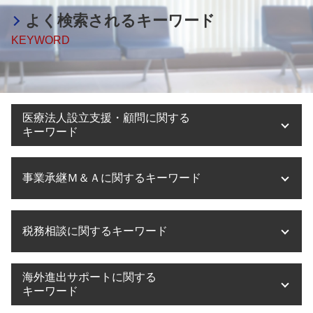
よく検索されるキーワード
KEYWORD
医療法人設立支援・顧問に関する
キーワード
医療法人設立 節税
事業承継Ｍ＆Ａに関するキーワード
医療法人設立 流れ
医療法人設立 費用
医療法人 役員報酬
事業承継 相談
税務相談に関するキーワード
医療法人設立 目的
m&a 費用
医療法人設立 要件
事業承継 スケジュール
奈良県 医療法人設立
m&a 節税
税務相談 税理士以外
海外進出サポートに関する
医療法人設立 代行
株式譲渡 税金 計算
税務相談 相続
キーワード
滋賀県 医療法人設立
m&a コンサル
税務相談 贈与税