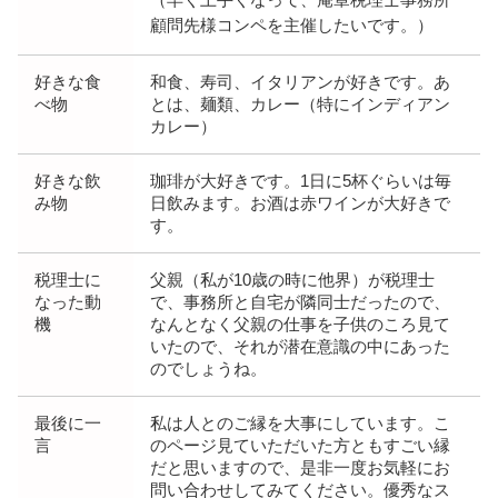
（早く上手くなって、庵章税理士事務所
顧問先様コンペを主催したいです。）
好きな食
和食、寿司、イタリアンが好きです。あ
べ物
とは、麺類、カレー（特にインディアン
カレー）
好きな飲
珈琲が大好きです。1日に5杯ぐらいは毎
み物
日飲みます。お酒は赤ワインが大好きで
す。
税理士に
父親（私が10歳の時に他界）が税理士
なった動
で、事務所と自宅が隣同士だったので、
機
なんとなく父親の仕事を子供のころ見て
いたので、それが潜在意識の中にあった
のでしょうね。
最後に一
私は人とのご縁を大事にしています。こ
言
のページ見ていただいた方ともすごい縁
だと思いますので、是非一度お気軽にお
問い合わせしてみてください。優秀なス