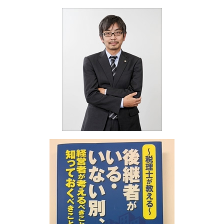
海外進出 計画
融資 個人事業
相続税 いくらから 生前贈与
海外進出サポート 姫路市
海外進出 計画書
融資 代行
相続税 納期限
税務相談 神戸市
助成金 相談
相続税 とは
税務相談 奈良県
融資 サポート
相続税 節税対策
決算業務 明石市
融資 依頼
相続税 遺言
相続 大阪府
融資 デメリット
相続税 生前贈与
税務相談 滋賀県
助成金 個人事業主
相続税 誰に相談
税務相談 加古川市
融資 税金
相続税 節税
決算業務 加古川市
相続税 時効
決算業務 京都府
相続税 配偶者控除
相続 姫路市
相続税 ペナルティー
決算業務 奈良県
融資・助成金 姫路市
相続 加古川市
決算業務 大阪府