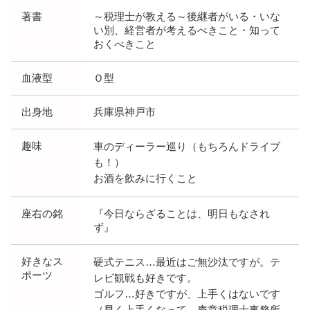
著書
～税理士が教える～後継者がいる・いな
い別、経営者が考えるべきこと・知って
おくべきこと
血液型
Ｏ型
出身地
兵庫県神戸市
趣味
車のディーラー巡り（もちろんドライブ
も！）
お酒を飲みに行くこと
座右の銘
『今日ならざることは、明日もなされ
ず』
好きなス
硬式テニス…最近はご無沙汰ですが。テ
ポーツ
レビ観戦も好きです。
ゴルフ…好きですが、上手くはないです