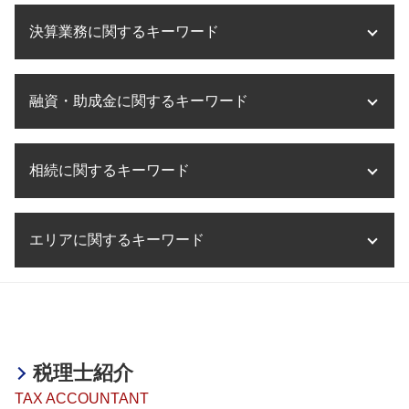
医療法人 資本金
事業承継 税理士事務所
税理士法 税務相談 違法
タックスヘイブン 問題点
事業計画書 とは
事業譲渡 株式譲渡 違い
決算業務に関するキーワード
税務相談 起業
海外進出 アジア
医療法人設立 税理士
事業承継税制 要件
税務調査 会社
海外進出 税
医療法人設立 マニュアル
m&a 目的
税務相談 予約
海外進出 企業
決算業務 流れ
医療法人設立
事業承継 税
税務相談 費用
融資・助成金に関するキーワード
海外進出 手順
決算業務 アウトソーシング
ms法人 個人開業医
事業承継 企業
税務相談 源泉徴収
海外進出 とは
法人 決算 提出書類
大阪市 医療法人設立
m&a 税金
税務調査 流れ
海外進出 it企業
税理士事務所 決算業務
助成金 贈与税
医療法人設立 兵庫県
事業承継 相談相手
税務相談 大阪
企業 海外進出 税金
相続に関するキーワード
決算業務 委託
融資 中小企業
医療法人設立 登録免許税
事業承継 クリニック
税務相談 勘定科目
海外進出 税務
決算業務 とは
融資 税理士
医療法人設立 許可
事業承継 株式
税務相談 確定申告
海外進出 意味
決算業務 税理士
助成金 税務
医療法人設立 方法
相続税 わかりやすく
事業承継税制 期限
税務相談 とは
海外進出 方法
決算業務 内容
エリアに関するキーワード
融資 メリット
相続税 不動産
m&a デューデリジェンス
税務相談 事務所
海外進出 必要なこと
決算業務 効率化
助成金 中小企業
相続税 非課税
事業承継 株
税務相談 退職金
海外進出 コンサル
決算業務 外部委託
融資 税金対策
相続税 土地
m&a 補助金
融資・助成金 大阪府
税務相談 税理士法
企業 海外進出 税務
決算業務 スケジュール
融資 確定申告
相続税 確定申告
医療法人設立支援・顧問 明石市
税務相談 税理士
海外進出支援 事業
決算業務 時期
助成金 課税
相続税 節税 不動産
事業承継・M&A 滋賀県
法人税 節税
海外進出 飲食店
決算業務 意味
助成金 確定申告
相続税 節税 生前
決算業務 滋賀県
税務相談 相場
海外進出 アメリカ
税理士紹介
助成金とは 簡単に
相続不動産 売却 税金
税務相談 大阪府
海外進出 相談
助成金 補助金 違い
TAX ACCOUNTANT
相続税 対策
決算業務 姫路市