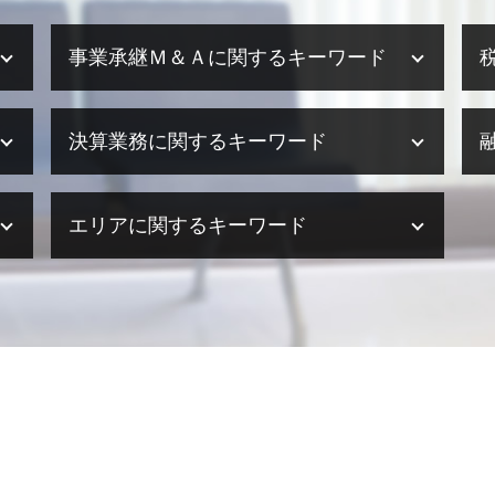
事業承継Ｍ＆Ａに関するキーワード
事業承継 奈良県
決算業務に関するキーワード
事業承継 遺留分
事業承継 税務
m&a 種類
決算業務 スケジュール
エリアに関するキーワード
事業承継とは
法人 決算 提出書類
事業承継 相談相手
決算業務 内容
事業承継とは わかりやすい
決算業務 意味
決算業務 兵庫県
事業承継 手続き
決算業務 外部委託
税務相談 奈良県
m&a メリット
決算業務 アウトソーシング
医療法人設立支援・顧問 明石市
事業承継
決算業務 委託
税務相談 兵庫県
事業承継 生前贈与
決算業務 税理士
医療法人設立支援・顧問 姫路市
事業承継 京都
決算業務 流れ
事業承継・M&A 奈良県
事業承継 税理士法人
決算業務 時期
税務相談 滋賀県
事業承継 引継ぎ補助金
税理士事務所 決算業務
決算業務 滋賀県
事業承継 中小企業