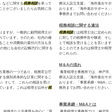
」などに関する
税務相談
を承って
療法人設立支援」「海外進出サポ
ことがございましたらお気軽に当
おります。「海外進出サポート」
事務所までお問い合わせください
税務相談に関する違法
りますが、一般的に顧問税理士が
税務相談
とは税理士法に定められ
れています。そのため、社内の備
に対しての税務申告や陳述、そし
ることや消費税の還付の方法も含
とで相談を受けることを言います
その他にも会社の記帳代行に関する
ることのできるのは税理士や税理
がこれらの...
M＆Aの流れ
占業務の一つであり、税務官公庁
庵章税理士事務所では、神戸市、
する個別具体的な計算に関するこ
療法人設立支援」「海外進出サポ
条）そして、これらの相談を受け
おります。「事業承継・M&A」
ています。これは税理士以外が
税
務所までお問い合わせください。
事業承継・M&Aとは
、姫路市など兵庫県を中心に「医
庵章税理士事務所では、神戸市、