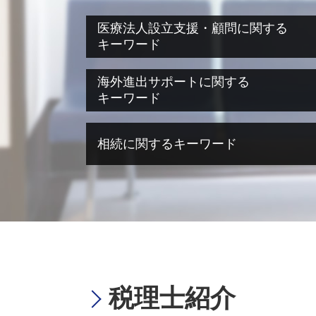
医療法人設立支援・顧問に関する
キーワード
医療法人設立 大阪
海外進出サポートに関する
医療法人設立 必要書類
キーワード
ms法人 個人開業医
医療法人化 タイミング
海外進出 税務
相続に関するキーワード
医療法人設立 費用
海外進出 中小企業
医療法人設立 節税
海外進出 経理
大阪市 医療法人設立
海外進出支援 事業
相続税 メリット
医療法人設立 マニュアル
海外進出 とは
相続税 相談
事業計画書 とは
海外進出 アメリカ
相続税 誰に相談
医療法人化 失敗
海外進出 経営戦略
相続税 脱税 時効
医療法人 役員報酬
海外進出 相談
相続税 節税
医療法人 持分
海外進出 計画
相続不動産 売却 税金
奈良県 医療法人設立
海外進出 補助金
相続税 節税 土地
税理士紹介
医療法人設立 申請
海外進出 手助け
相続税 税理士
医療法人設立 借入金