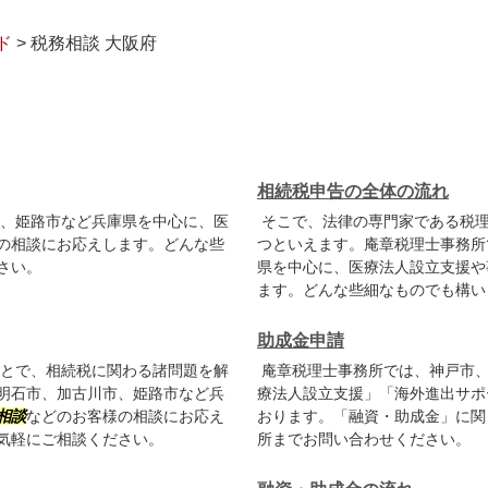
ド
>
税務相談 大阪府
相続税申告の全体の流れ
、姫路市など兵庫県を中心に、医
そこで、法律の専門家である税理
の相談にお応えします。どんな些
つといえます。庵章税理士事務所
さい。
県を中心に、医療法人設立支援や
ます。どんな些細なものでも構い
助成金申請
とで、相続税に関わる諸問題を解
庵章税理士事務所では、神戸市、
明石市、加古川市、姫路市など兵
療法人設立支援」「海外進出サポ
相談
などのお客様の相談にお応え
おります。「融資・助成金」に関
気軽にご相談ください。
所までお問い合わせください。