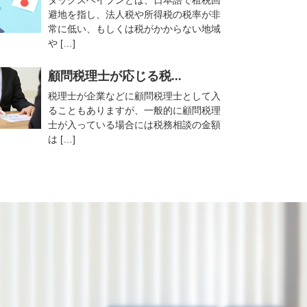
タックスヘイブンとは、日本語で租税回
避地を指し、法人税や所得税の税率が非
常に低い、もしくは税がかからない地域
や […]
顧問税理士が応じる税...
税理士が企業などに顧問税理士として入
ることもありますが、一般的に顧問税理
士が入っている場合には税務相談の金額
は […]