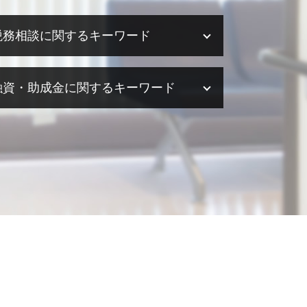
税務相談に関するキーワード
税務相談 贈与税
融資・助成金に関するキーワード
税務調査 会社
税務相談 税理士法違反
税務相談 税理士
融資 代行
税務調査 法人
助成金 創業
税務相談 相続
助成金とは 意味
税務相談 費用
融資 メリット デメリット
法人税 節税
助成金 法人税
税務相談 予約
融資 起業
税務相談 源泉徴収
助成金 税
税務相談 起業
融資 確定申告
税務調査 流れ
融資 デメリット
税務相談 相場
融資 相談
税務相談 範囲
助成金 課税
税務相談 税理士法