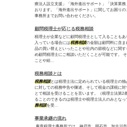
療法人設立支援」「海外進出サポート」「決算業務
おります。「海外進出サポート」に関してお困りの
事務所までお問い合わせください。
顧問税理士が応じる税務相談
税理士が企業などに顧問税理士として入ることもあ
入っている場合には
税務相談
の金額は顧問料に含ま
品の買い替えといったことや社内の節税などに関す
め顧問税理士にご相談いただくことが可能です。 
ことや給...
税務相談とは
税務相談
とは税理士法に定められている税理士の独
に対しての税務申告や陳述、そして税金の課税に対
とで相談を受けることを言います。（税理士法第2
ることのできるのは税理士や税理士法人のみとなっ
務相談
を受...
事業承継の流れ
庵章税理士事務所では、神戸市、明石市、加古川市