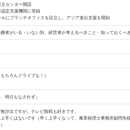
社設立センター開設
新等認定支援機関に登録
ポールにブランチオフィスを設立し、アジア進出支援を開始
後継者がいる・いない別、経営者が考えるべきこと・知っておくべ
（もちろんドライブも！）
と
は、明日もなされず』
ご無沙汰ですが。テレビ観戦も好きです。
、上手くはないです（早く上手くなって、庵章税理士事務所顧問先
。）