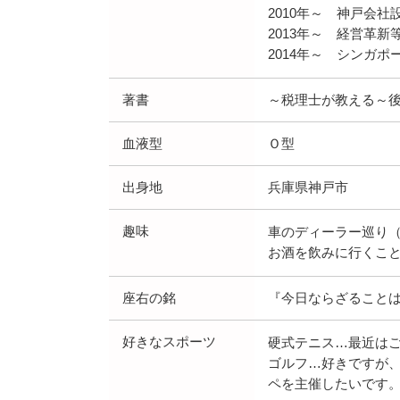
2010年～ 神戸会
2013年～ 経営革
2014年～ シンガ
著書
～税理士が教える～
血液型
Ｏ型
出身地
兵庫県神戸市
趣味
車のディーラー巡り
お酒を飲みに行くこ
座右の銘
『今日ならざること
好きなスポーツ
硬式テニス…最近は
ゴルフ…好きですが
ペを主催したいです