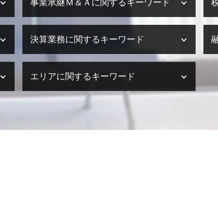
事業承継Ｍ＆Ａに関するキーワード
m&a 種類
決算業務に関するキーワード
事業承継 クリニック
事業承継 税理士事務所
事業承継 手順
決算業務 とは
エリアに関するキーワード
クロスボーダー m&a
税理士事務所 決算業務
事業承継 税務
決算業務 委託
事業承継 m&a 違い
決算業務 外部委託
海外進出サポート 奈良県
事業承継 税
決算業務 スケジュール
決算業務 明石市
m&a コンサル
決算業務 流れ
海外進出サポート 加古川市
事業承継 相続税
法人 決算 提出書類
決算業務 姫路市
事業承継 m&a メリット
決算業務 内容
海外進出サポート 姫路市
事業承継 融資
決算業務 アウトソーシング
融資・助成金 京都府
m&a 手順
決算業務 効率化
決算業務 和歌山県
事業承継 株式譲渡
決算業務 意味
海外進出サポート 京都府
事業承継 個人
決算業務 税理士
融資・助成金 大阪府
事業承継 メリット
決算業務 時期
融資・助成金 兵庫県
事業承継 手続き