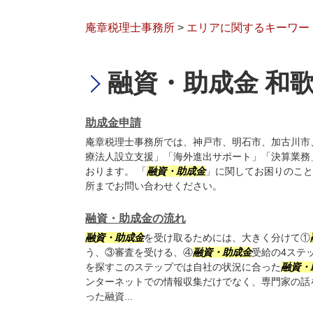
庵章税理士事務所
>
エリアに関するキーワー
融資・助成金 和
助成金申請
庵章税理士事務所では、神戸市、明石市、加古川市
療法人設立支援」「海外進出サポート」「決算業務
おります。 「
融資・助成金
」に関してお困りのこと
所までお問い合わせください。
融資・助成金の流れ
融資・助成金
を受け取るためには、大きく分けて①
う、③審査を受ける、④
融資・助成金
受給の4ステ
を探すこのステップでは自社の状況に合った
融資・
ンターネットでの情報収集だけでなく、専門家の話
った融資...