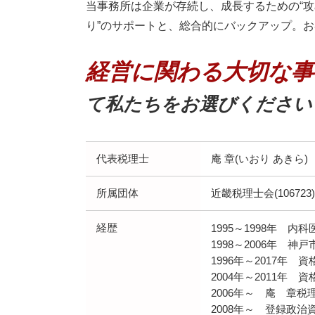
海外進出 メリット デメリット
相続税 納期限
当事務所は企業が存続し、成長するための“攻
医療法人設立 目的
海外進出 トラブル
相続税 税理士
り”のサポートと、総合的にバックアップ。
医療法人設立 マニュアル
海外進出 とは
相続税 マンション
医療法人 役員報酬
海外進出 企業
相続税 配偶者控除
経営に関わる大切な事
海外進出 必要なこと
相続税 メリット
海外進出 it企業
相続税 誰に相談
て私たちをお選びください
海外進出 必要性
相続税 相談
相続税 とは
相続税 相続放棄
相続税 節税
代表税理士
庵 章(いおり あきら)
所属団体
近畿税理士会(106723)
経歴
1995～1998年 内
1998～2006年 
1996年～2017年
2004年～2011年
2006年～ 庵 章税
2008年～ 登録政