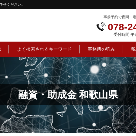
任せください。
事前予約で夜間・
078-2
受付時間 平日：
識
よく検索されるキーワード
事務所の強み
税
融資・助成金 和歌山県