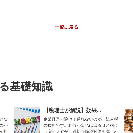
一覧に戻る
る基礎知識
【税理士が解説】効果...
とな
企業経営で避けて通れないのが、法人税
のが
の負担です。利益が出れば出るほど税金
が相
も増えますが、適切な節税対策を講じれ