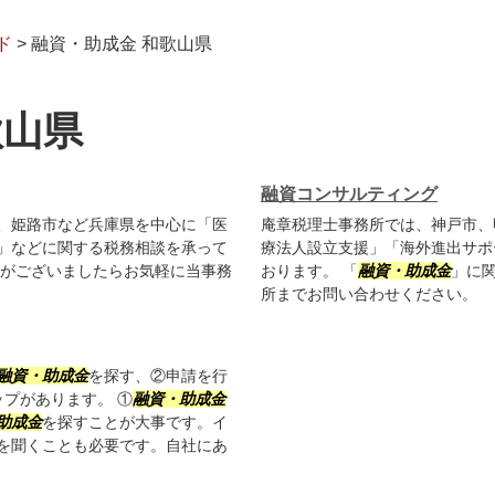
ド
>
融資・助成金 和歌山県
歌山県
融資コンサルティング
、姫路市など兵庫県を中心に「医
庵章税理士事務所では、神戸市、
」などに関する税務相談を承って
療法人設立支援」「海外進出サポ
がございましたらお気軽に当事務
おります。 「
融資・助成金
」に
所までお問い合わせください。
融資・助成金
を探す、②申請を行
ップがあります。 ①
融資・助成金
助成金
を探すことが大事です。イ
を聞くことも必要です。自社にあ