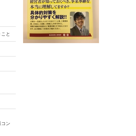
きこと
様コン