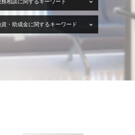
税務相談に関するキーワード
税務相談 法人
融資・助成金に関するキーワード
税務相談 勘定科目
税務調査 会社
税務調査 流れ
助成金 税金
税務相談 相続
助成金 相談
税務相談 相続税
融資 企業
税務相談 税理士法
助成金 法人税
税務相談 費用
助成金 補助金 違い
税務相談 事務所
助成金 中小企業
税務相談 源泉徴収
融資 依頼
税務相談 税理士
融資 サポート
税務相談 退職金
融資 税金
税務相談 確定申告
融資 起業
税務相談 起業
助成金 税
税務相談 予約
助成金 税務
法人税 節税
助成金とは 意味
税務相談 範囲