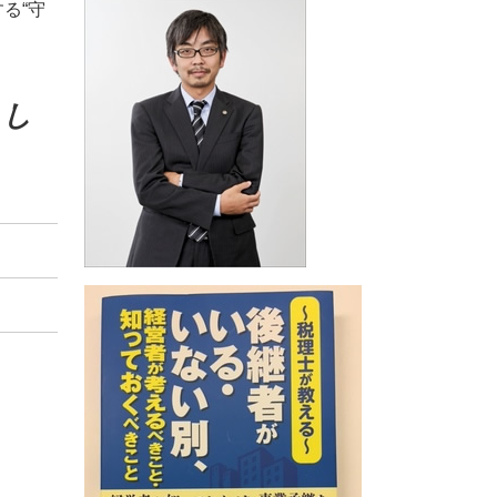
融資 メリット デメリット
る“守
税理士法 税務相談 違法
融資 贈与税
税務相談 相場
融資 個人事業
税務相談 非税理士
融資 メリット
とし
助成金 課税
融資 ベンチャー
助成金 個人事業主 開業