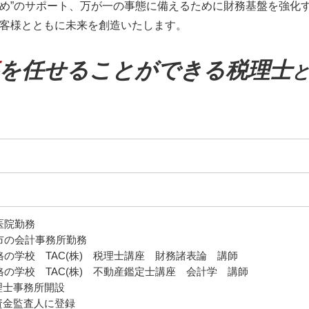
融資・助成金 明石市
め”のサポート、万が一の事態に備えるために財務基盤を強化す
株式譲渡 手続き
海外進出サポート 滋賀県
お客様とともに未来を創造いたします。
事業承継 制度
決算業務 奈良県
m&a 補助金
医療法人設立支援・顧問 神戸市
を任せることができる税理士
融資・助成金 奈良県
税務相談 滋賀県
事業承継・M&A 和歌山県
税務相談 神戸市
海外進出サポート 明石市
事業承継・M&A 滋賀県
科医院勤務
神戸市の会計事務所勤務
 資格の学校 TAC(株) 税理士講座 財務諸表論 講師
 資格の学校 TAC(株) 不動産鑑定士講座 会計学 講師
理士事務所開設
治資金監査人に登録