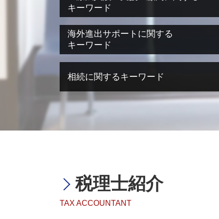
キーワード
奈良県 医療法人設立
海外進出サポートに関する
医療法人設立 方法
キーワード
医療法人設立 許可
ms法人 個人開業医
海外進出 税務リスク
相続に関するキーワード
医療法人設立 節税
海外進出 税金
医療法人設立 要件
海外進出 手順
医療法人設立 京都府
海外進出 税務
相続税 いくらから 生前贈与
医療法人設立 登録免許税
企業 海外進出 税金
相続税 ペナルティー
医療法人設立 兵庫県
海外進出 コンサル
相続税 累進課税
医療法人設立 大阪
海外進出 補助金
相続税 無申告加算税
滋賀県 医療法人設立
企業 海外進出 税務
相続税 脱税 時効
医療法人設立 代行
海外進出 注意点
相続税 納付期限
医療法人 資本金
海外進出 手助け
相続税 節税 土地
税理士紹介
医療法人設立 税理士
海外進出 意味
相続税 贈与税
医療法人設立 流れ
海外進出 アジア
相続税
TAX ACCOUNTANT
医療法人化 失敗
海外進出 中小企業
相続税 不動産
医療法人設立