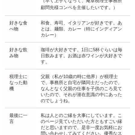
（早く上手くなって、庵章税理士事務所
顧問先様コンペを主催したいです。）
好きな食
和食、寿司、イタリアンが好きです。あ
べ物
とは、麺類、カレー（特にインディアン
カレー）
好きな飲
珈琲が大好きです。1日に5杯ぐらいは毎
み物
日飲みます。お酒は赤ワインが大好きで
す。
税理士に
父親（私が10歳の時に他界）が税理士
なった動
で、事務所と自宅が隣同士だったので、
機
なんとなく父親の仕事を子供のころ見て
いたので、それが潜在意識の中にあった
のでしょうね。
最後に一
私は人とのご縁を大事にしています。こ
言
のページ見ていただいた方ともすごい縁
だと思いますので、是非一度お気軽にお
問い合わせしてみてください。優秀なス