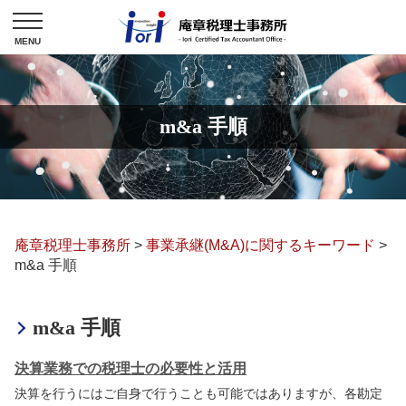
m&a 手順
庵章税理士事務所
>
事業承継(M&A)に関するキーワード
>
m&a 手順
m&a 手順
決算業務での税理士の必要性と活用
決算を行うにはご自身で行うことも可能ではありますが、各勘定