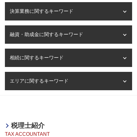
奈良県 医療法人設立
事業承継 m&a 個人
税務調査 会社
海外進出 方法
医療法人設立 目的
事業承継 企業
決算業務に関するキーワード
税務相談 事務所
海外進出 相談
医療法人設立 節税
m&a デューデリジェンス
税務相談 確定申告
海外進出 とは
医療法人 資本金
事業承継 納税猶予
税務相談 相続
海外進出 手助け
決算業務 外部委託
医療法人設立 大阪
事業承継 遺留分
税務相談 税理士
融資・助成金に関するキーワード
海外進出 メリット デメリット
決算業務 委託
医療法人化 失敗
事業承継 注意点
税務相談 範囲
タックスヘイブン 問題点
法人 決算 提出書類
医療法人設立 メリット デメリット
株式譲渡 税金 計算
税務相談 税理士法違反
海外進出 トラブル
決算業務 意味
助成金 税
医療法人化 タイミング
事業承継 引継ぎ補助金
税務相談 費用
海外進出 サポート
相続に関するキーワード
決算業務 内容
融資 サポート
医療法人設立 方法
事業承継とは 会社
税務相談 贈与税
海外進出 形態
決算業務 流れ
助成金 課税
医療法人設立 京都府
m&a 流れ
税務相談 相場
海外進出 メリット
決算業務 時期
助成金 税務
医療法人設立 税理士
相続税 非課税
事業承継税制 デメリット
税務相談 相続税
海外進出 必要性
税理士事務所 決算業務
エリアに関するキーワード
融資 相談
相続税 土地
m&a 税金
税務相談 税理士以外
海外進出支援 事業
決算業務 税理士
融資 企業
相続税 無申告 時効
事業承継税制 メリット デメリット
税務相談 大阪
海外進出 手続き
決算業務 アウトソーシング
融資 税金
相続税 節税対策
事業承継 税金対策
相続 奈良県
税務相談 予約
海外進出 企業 メリット
決算業務 効率化
融資 非課税
相続税 マンション
海外進出サポート 奈良県
税務相談 とは
海外進出 アメリカ
決算業務 スケジュール
融資 税理士
相続税 遺留分
海外進出サポート 姫路市
税務調査 法人
海外進出 税金
決算業務 とは
融資 個人事業
相続 不動産 売却 確定申告
事業承継・M&A 兵庫県
税務調査 流れ
海外進出 経営戦略
税理士紹介
助成金とは 簡単に
相続税 納期限
税務相談 明石市
海外進出 経理
助成金 補助金 違い
TAX ACCOUNTANT
相続税 時効
海外進出サポート 滋賀県