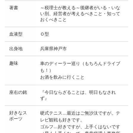
著書
～税理士が教える～後継者がいる・いな
い別、経営者が考えるべきこと・知って
おくべきこと
血液型
Ｏ型
出身地
兵庫県神戸市
趣味
車のディーラー巡り（もちろんドライブ
も！）
お酒を飲みに行くこと
座右の銘
『今日ならざることは、明日もなされ
ず』
好きなス
硬式テニス…最近はご無沙汰ですが。テ
ポーツ
レビ観戦も好きです。
ゴルフ…好きですが、上手くはないです