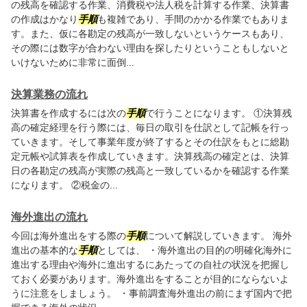
の残高を確認する作業、消費税や法人税を計算する作業、決算書
の作成はかなり
手順
も複雑であり、手間のかかる作業でもありま
す。また、仮に各勘定の残高が一致しないというケースもあり、
その際には数字が合わない理由を探したりということもしないと
いけないために非常に面倒...
決算業務の流れ
決算書を作成するには次の
手順
で行うことになります。 ①決算残
高の確定経理を行う際には、毎日の取引を仕訳として記帳を行っ
ていきます。そして事業年度が終了するとその仕訳をもとに総勘
定元帳や試算表を作成していきます。決算残高の確定とは、決算
日の各勘定の残高が実際の残高と一致しているかを確認する作業
になります。 ②税金の...
海外進出の流れ
今回は海外進出をする際の
手順
について解説していきます。 海外
進出の基本的な
手順
としては、 ・海外進出の目的の明確化海外に
進出する理由や海外に進出するにあたっての自社の状況を把握し
ておく必要があります。海外進出をすることが目的にならないよ
うに注意をしましょう。 ・事前調査海外進出の前にまず国内で把