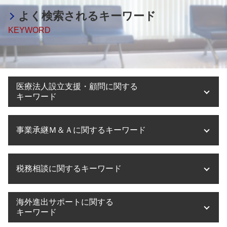
よく検索されるキーワード
KEYWORD
医療法人設立支援・顧問に関する
キーワード
医療法人設立 許可
事業承継Ｍ＆Ａに関するキーワード
医療法人設立 マニュアル
医療法人設立 流れ
医療法人設立 要件
事業承継 意味
税務相談に関するキーワード
医療法人 持分
事業承継 節税
滋賀県 医療法人設立
事業承継 相談相手
医療法人設立 登録免許税
事業承継とは 定義
税務相談 起業
海外進出サポートに関する
ms法人 個人開業医
事業承継 手続き
税務相談 退職金
キーワード
医療法人設立 申請
事業承継税制 期限
税理士法 税務相談 違法