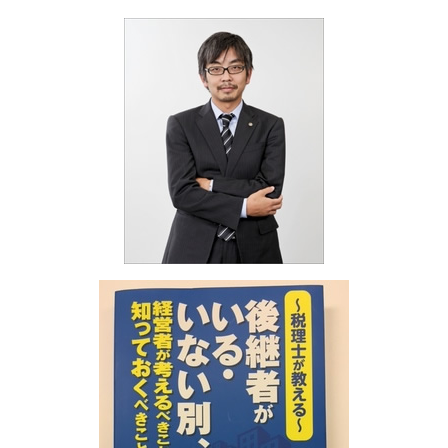
海外進出 アジア
融資 メリット デメリット
相続税 無申告
海外進出サポート 明石市
海外進出 注意点
助成金 個人事業主
相続税 遺言
融資・助成金 明石市
助成金 税理士
相続税 放棄
税務相談 和歌山県
融資 節税
相続税 いくらから 生前贈与
決算業務 姫路市
助成金 創業
相続税 基礎控除
事業承継・M&A 京都府
融資 メリット
相続税 無申告加算税
海外進出サポート 兵庫県
融資 依頼
相続税 不動産
融資・助成金 奈良県
助成金 税金
相続税 節税 土地
税務相談 大阪府
相続税 期限後申告 ペナルティ
融資・助成金 大阪府
相続税 納付期限
海外進出サポート 神戸市
相続税 法定相続分
医療法人設立支援・顧問 姫路市
海外進出サポート 京都府
融資・助成金 京都府
海外進出サポート 大阪府