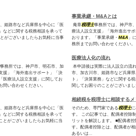
事業承継・M&Aとは
、姫路市など兵庫県を中心に「医
庵章
税理士
事務所では、神戸市
」などに関する税務相談を承って
療法人設立支援」「海外進出サポ
とがございましたらお気軽に当事
おります。「事業承継・
M&A
」
務所までお問い合わせください。
医療法人化の流れ
事務所では、神戸市、明石市、加
本申請後は実際に法人設立の流
支援」「海外進出サポート」「決
市、加古川市、姫路市など兵庫県
「医療法人設立支援」に関してお
ト」「決算業務」などに関する税
お問い合わせください。
関してお困りのことがございまし
相続税を税理士に相談するメ
、姫路市など兵庫県を中心に「医
そのため、専門家である
税理士
に
」などに関する税務相談を承って
す。 この記事では、配偶者控除
ことがございましたらお気軽に当
リットを解説します。 ■配偶者
す。配偶者控除とは、配偶者が相
あるいは...