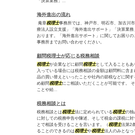
「決算業務」...
海外進出の流れ
庵章
税理士
事務所では、神戸市、明石市、加古川市
療法人設立支援」「海外進出サポート」「決算業務
おります。「海外進出サポート」に関してお困りの
事務所までお問い合わせください。
顧問税理士が応じる税務相談
税理士
が企業などに顧問
税理士
として入ることもあ
入っている場合には税務相談の金額は顧問料に含ま
品の買い替えといったことや社内の節税などに関す
め顧問
税理士
にご相談いただくことが可能です。 
ことや給...
税務相談とは
税務相談とは
税理士
法に定められている
税理士
の独
に対しての税務申告や陳述、そして税金の課税に対
とで相談を受けることを言います。（
税理士
法第2
ることのできるのは
税理士
や
税理士
法人のみとなっ