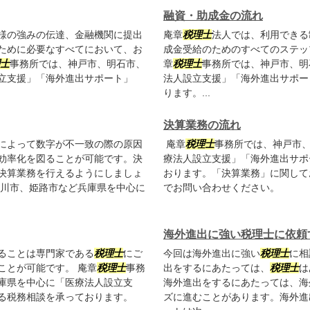
融資・助成金の流れ
様の強みの伝達、金融機関に提出
庵章
税理士
法人では、利用できる
ために必要なすべてにおいて、お
成金受給のためのすべてのステッ
士
事務所では、神戸市、明石市、
章
税理士
事務所では、神戸市、明
立支援」「海外進出サポート」
法人設立支援」「海外進出サポー
ります。...
決算業務の流れ
によって数字が不一致の際の原因
庵章
税理士
事務所では、神戸市
効率化を図ることが可能です。決
療法人設立支援」「海外進出サポ
決算業務を行えるようにしましょ
おります。「決算業務」に関して
川市、姫路市など兵庫県を中心に
でお問い合わせください。
海外進出に強い税理士に依頼
ることは専門家である
税理士
にご
今回は海外進出に強い
税理士
に相
ことが可能です。 庵章
税理士
事務
出をするにあたっては、
税理士
は
庫県を中心に「医療法人設立支
海外進出をするにあたっては、海
る税務相談を承っております。
ズに進むことがあります。海外進