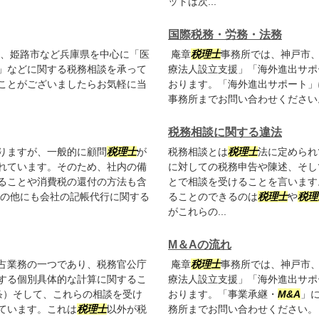
ットは次...
国際税務・労務・法務
、姫路市など兵庫県を中心に「医
庵章
税理士
事務所では、神戸市
」などに関する税務相談を承って
療法人設立支援」「海外進出サポ
ことがございましたらお気軽に当
おります。「海外進出サポート」
事務所までお問い合わせください
税務相談に関する違法
りますが、一般的に顧問
税理士
が
税務相談とは
税理士
法に定められ
れています。そのため、社内の備
に対しての税務申告や陳述、そし
ることや消費税の還付の方法も含
とで相談を受けることを言います
その他にも会社の記帳代行に関する
ることのできるのは
税理士
や
税理
がこれらの...
M＆Aの流れ
占業務の一つであり、税務官公庁
庵章
税理士
事務所では、神戸市
する個別具体的な計算に関するこ
療法人設立支援」「海外進出サポ
条）そして、これらの相談を受け
おります。「事業承継・
M&A
」
ています。これは
税理士
以外が税
務所までお問い合わせください。