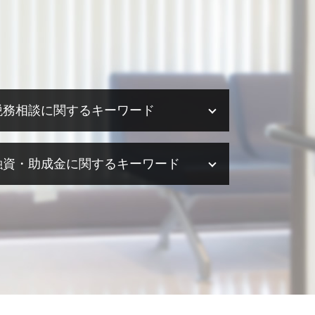
税務相談に関するキーワード
税務相談 源泉徴収
融資・助成金に関するキーワード
税務相談 範囲
税務相談 相場
税務相談 退職金
助成金とは 簡単に
税務相談 勘定科目
助成金 課税
税務相談 相続
助成金 税
税務相談 事務所
融資 節税
税務調査 会社
融資 個人事業
税務相談 税理士以外
助成金 個人事業主
税務相談 大阪
融資 代行