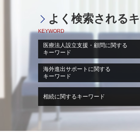
よく検索されるキ
KEYWORD
医療法人設立支援・顧問に関する
キーワード
ms法人 個人開業医
海外進出サポートに関する
医療法人設立 方法
キーワード
医療法人設立 流れ
滋賀県 医療法人設立
海外進出 必要なこと
相続に関するキーワード
医療法人設立 許可
海外進出 税務
医療法人化 失敗
海外進出 メリット
医療法人設立 申請
海外進出 経営戦略
相続税 税理士
医療法人設立 大阪府
海外進出 補助金
相続税 脱税 時効
医療法人設立 目的
海外進出 手続き
相続税 生前贈与
医療法人設立 税理士
海外進出 とは
相続税 マンション