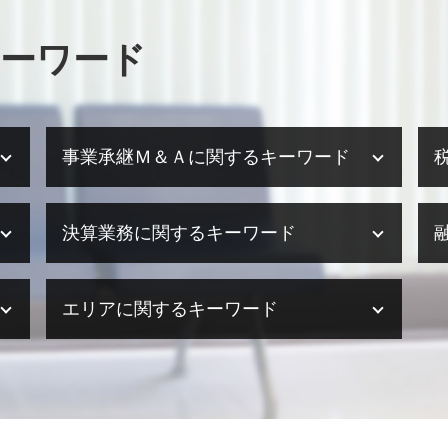
ーワード
事業承継Ｍ＆Ａに関するキーワード
事業承継 株式
決算業務に関するキーワード
事業承継 税理士法人
事業承継 生前贈与
事業承継
税理士事務所 決算業務
エリアに関するキーワード
事業譲渡 株式譲渡 違い
法人 決算 提出書類
事業承継 遺言
決算業務 時期
事業承継 個人
決算業務 内容
相続 大阪府
事業承継 節税
決算業務 アウトソーシング
相続 明石市
事業承継税制 贈与 デメリット
決算業務 外部委託
事業承継・M&A 加古川市
m&a メリット
決算業務 税理士
税務相談 奈良県