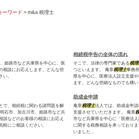
るキーワード
>
m&a 税理士
相続税申告の全体の流れ
、姫路市など兵庫県を中心に、医
そこで、法律の専門家である
税理
の相談にお応えします。どんな些
つといえます。 庵章
税理士
事務
さい。
県を中心に、医療法人設立支援や
ます。どんな些細なものでも構い
助成金申請
とで、相続税に関わる諸問題を解
庵章
税理士
法人では、助成金申請
明石市、加古川市、姫路市など兵
支援させていただきます。 庵章
相談などのお客様の相談にお応え
市など兵庫県を中心に「医療法人
気軽にご相談ください。
に関する税務相談を承っておりま
いました...