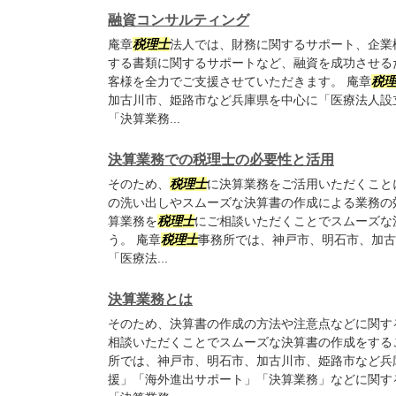
融資コンサルティング
庵章
税理士
法人では、財務に関するサポート、企業
する書類に関するサポートなど、融資を成功させる
客様を全力でご支援させていただきます。 庵章
税理
加古川市、姫路市など兵庫県を中心に「医療法人設
「決算業務...
決算業務での税理士の必要性と活用
そのため、
税理士
に決算業務をご活用いただくこと
の洗い出しやスムーズな決算書の作成による業務の
算業務を
税理士
にご相談いただくことでスムーズな
う。 庵章
税理士
事務所では、神戸市、明石市、加古
「医療法...
決算業務とは
そのため、決算書の作成の方法や注意点などに関す
相談いただくことでスムーズな決算書の作成をする
所では、神戸市、明石市、加古川市、姫路市など兵
援」「海外進出サポート」「決算業務」などに関す