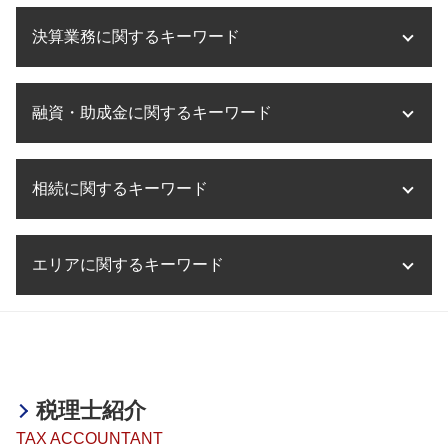
医療法人 資本金
事業承継とは 会社
税務相談 大阪
海外進出 経理
医療法人設立 必要書類
事業承継 大阪
決算業務に関するキーワード
税務相談 起業
海外進出 トラブル
事業計画書 とは
クロスボーダー m&a
税務相談 確定申告
海外進出支援 事業
医療法人 持分
m&a 会社
税務相談 とは
海外進出 計画書
法人 決算 提出書類
医療法人設立 要件
m&a 節税
税務相談 税理士
融資・助成金に関するキーワード
海外進出 税務リスク
決算業務 スケジュール
医療法人設立 節税
事業承継 相続対策
税務相談 退職金
タックスヘイブン 問題点
決算業務 内容
医療法人設立 税理士
事業承継税制 メリット デメリット
税務相談 相続税
海外進出 相談
決算業務 委託
助成金とは 意味
医療法人設立 借入金
事業承継 税
税務相談 事務所
海外進出 飲食店
相続に関するキーワード
決算業務 意味
融資 税理士
滋賀県 医療法人設立
事業承継税制 期限
税務相談 費用
海外進出 税金
決算業務 とは
助成金 確定申告
医療法人設立 目的
事業承継 生前贈与
税務相談 非税理士
海外進出 コンサル
税理士事務所 決算業務
融資 中小企業
医療法人設立 方法
相続税 誰に相談
事業承継税制 特例承継計画 デメリット
税務相談 予約
海外進出 補助金
決算業務 時期
エリアに関するキーワード
融資 相談 税理士
相続税 不動産
事業承継
税務相談 税理士以外
海外進出 必要なこと
決算業務 流れ
助成金 課税
相続税 確定申告
事業承継 m&a 違い
税務相談 法人
海外進出 手続き
決算業務 効率化
融資 確定申告
相続税 ペナルティー
事業承継 株式
税務相談 姫路市
税務調査 法人
海外進出 it企業
決算業務 アウトソーシング
融資 非課税
相続税 いくらから 生前贈与
融資・助成金 神戸市
税務相談 範囲
海外進出 方法
決算業務 税理士
助成金 創業
相続税 累進課税
海外進出サポート 姫路市
税務相談 相続
海外進出 税務
決算業務 外部委託
助成金とは 簡単に
相続不動産 売却 税金
医療法人設立支援・顧問 明石市
税務調査 流れ
海外進出 企業
税理士紹介
助成金 納税
相続 不動産 売却 確定申告
事業承継・M&A 神戸市
企業 海外進出 税務
助成金 創業支援
TAX ACCOUNTANT
相続税 無申告加算税
医療法人設立支援・顧問 神戸市