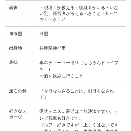
著書
～税理士が教える～後継者がいる・いな
い別、経営者が考えるべきこと・知って
おくべきこと
血液型
Ｏ型
出身地
兵庫県神戸市
趣味
車のディーラー巡り（もちろんドライブ
も！）
お酒を飲みに行くこと
座右の銘
『今日ならざることは、明日もなされ
ず』
好きなス
硬式テニス…最近はご無沙汰ですが。テ
ポーツ
レビ観戦も好きです。
ゴルフ…好きですが、上手くはないです