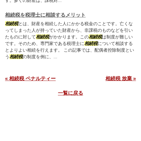
す。多くの財産は、課税対...
相続税を税理士に相談するメリット
相続税
とは、財産を相続した人にかかる税金のことです。亡くな
ってしまった人が持っていた財産から、非課税のものなどを引い
たものに対して
相続税
がかかります。この
相続税
は制度が難しい
です。そのため、専門家である税理士に
相続税
について相談する
とよりよい相続を行えます。 この記事では、配偶者控除制度とい
う
相続税
の制度を例に、...
« 相続税 ペナルティー
相続税 放棄 »
一覧に戻る