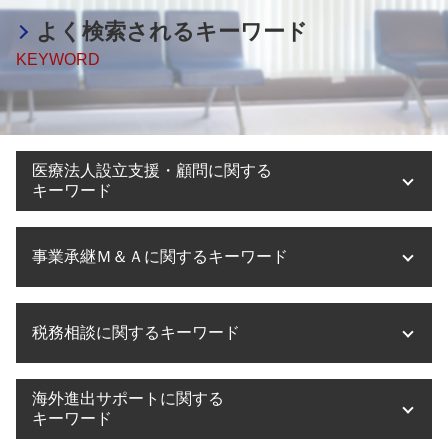
よく検索されるキーワード
KEYWORD
医療法人設立支援・顧問に関する
キーワード
医療法人設立 費用
事業承継Ｍ＆Ａに関するキーワード
医療法人設立
医療法人化 タイミング
奈良県 医療法人設立
事業承継税制 贈与 デメリット
税務相談に関するキーワード
医療法人設立 兵庫県
m&a 目的
医療法人設立 申請
事業承継 京都
医療法人 役員報酬
事業承継 注意点
税務相談 源泉徴収
海外進出サポートに関する
医療法人設立 メリット デメリット
株式譲渡 手続き
税務相談 贈与税
キーワード
医療法人設立 許可
事業承継 相談相手
税務調査 会社