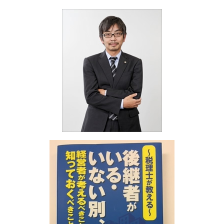
海外進出 経営戦略
融資 企業
相続税 時効
決算業務 滋賀県
海外進出 メリット デメリット
融資 起業
相続税 節税 土地
相続 滋賀県
助成金 中小企業
相続税 土地
医療法人設立支援・顧問 加古川市
融資 税金
相続税 基礎控除
相続 奈良県
融資 ベンチャー
相続税 対策
融資・助成金 明石市
助成金 個人事業主
相続税 遺言
融資・助成金 兵庫県
助成金 相談
相続税 相続放棄
相続 明石市
創業融資 サポート
相続税 贈与税
決算業務 神戸市
相続税 節税 不動産
融資・助成金 京都府
相続税 とは
税務相談 滋賀県
相続税 わかりやすく
相続 神戸市
決算業務 姫路市
相続 大阪府
税務相談 京都府