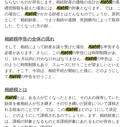
ならないものが存在します。相続財産の価格の合計が
相続税
の基
礎控除額を超えた場合には、
相続税
の対象となります。 では、こ
の場合に、
相続税
がかかる財産とはどんなものでしょうか。原則
として「相続財産」、つまり相続や遺贈、死因贈与によって取得
した、亡くなった方の財...
相続税申告の全体の流れ
そして、相続によって財産を譲り受けた場合、
相続税
を申告する
必要があります。さらに、この
相続税
の申告には時間制限があ
り、10ヶ月以内に行わなければなりません。
相続税
の申告は、こ
のように時間制限もあり、スムーズに行うことが望ましいといえ
ます。そこで、今回は、相続手続が開始した後に、どのようにし
て
相続税
の申告を行うこと...
相続税とは
相続税
とは、ある人が亡くなったときに、その人の保有していた
財産を被相続人が引き継ぎ、その引き継いだ財産について課税さ
れる税金のことです。 では、この
相続税
はどのようにして決定
し、どのようにして課税されるのでしょうか。まず、相続財産に
は、課税の対象となるものと非課税対象にあたるものが存在しま