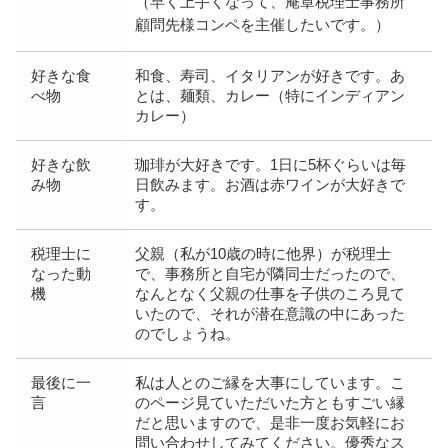
（早く上手くなって、庵章税理士事務所
顧問先様コンペを主催したいです。）
好きな食
和食、寿司、イタリアンが好きです。あ
べ物
とは、麺類、カレー（特にインディアン
カレー）
好きな飲
珈琲が大好きです。1日に5杯ぐらいは毎
み物
日飲みます。お酒は赤ワインが大好きで
す。
税理士に
父親（私が10歳の時に他界）が税理士
なった動
で、事務所と自宅が隣同士だったので、
機
なんとなく父親の仕事を子供のころ見て
いたので、それが潜在意識の中にあった
のでしょうね。
最後に一
私は人とのご縁を大事にしています。こ
言
のページ見ていただいた方ともすごい縁
だと思いますので、是非一度お気軽にお
問い合わせしてみてください。優秀なス