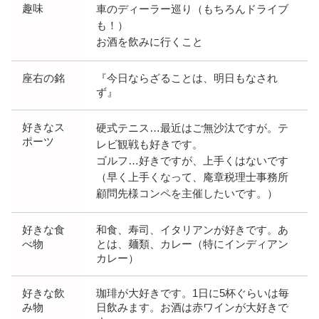
趣味
車のディーラー巡り（もちろんドライブ
も！）
お酒を飲みに行くこと
座右の銘
『今日ならざることは、明日もなされ
ず』
好きなス
硬式テニス…最近はご無沙汰ですが。テ
ポーツ
レビ観戦も好きです。
ゴルフ…好きですが、上手くはないです
（早く上手くなって、庵章税理士事務所
顧問先様コンペを主催したいです。）
好きな食
和食、寿司、イタリアンが好きです。あ
べ物
とは、麺類、カレー（特にインディアン
カレー）
好きな飲
珈琲が大好きです。1日に5杯ぐらいは毎
み物
日飲みます。お酒は赤ワインが大好きで