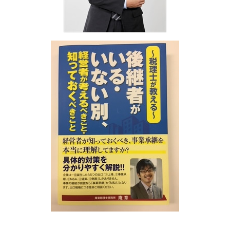
相続税 対策
相続 兵庫県
相続税 納付期限
決算業務 兵庫県
相続税 節税 不動産
事業承継・M&A 和歌山県
決算業務 姫路市
事業承継・M&A 大阪府
医療法人設立支援・顧問 姫路市