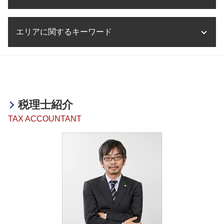
事業承継 スケジュール
税務相談 範囲
海外進出 中小企業
決算業務 内容
助成金 創業支援
医療法人設立 要件
事業承継 奈良県
税務調査 会社
海外進出 トラブル
決算業務 時期
助成金とは 簡単に
事業計画書 とは
相続税
事業承継 引継ぎ補助金
税務相談 非税理士
海外進出 税務
決算業務 流れ
エリアに関するキーワード
助成金 補助金 違い
相続税 相続放棄
事業承継 相続 違い
税務相談 相場
海外進出 計画書
決算業務 外部委託
融資 デメリット
相続税 確定申告
事業承継 株式譲渡
税務相談 相続
海外進出 必要なこと
決算業務 スケジュール
融資 代行
相続税 累進課税
事業承継 制度
医療法人設立支援・顧問 加古川市
税務相談 源泉徴収
海外進出 手助け
決算業務 とは
助成金 税金
相続税 法定相続分
決算業務 神戸市
税務相談 税理士法
海外進出 アジア
法人 決算 提出書類
助成金とは 意味
相続税 非課税
融資・助成金 兵庫県
税務相談 退職金
海外進出 企業
決算業務 税理士
融資 贈与税
相続税 無申告 時効
事業承継・M&A 加古川市
税務相談 税理士
海外進出 とは
税理士紹介
融資 起業
相続税 とは
海外進出サポート 滋賀県
海外進出 税
助成金 課税
TAX ACCOUNTANT
相続税 マンション
融資・助成金 神戸市
海外進出 メリット
融資 サポート
相続税 期限後申告 ペナルティ
医療法人設立支援・顧問 兵庫県
海外進出 企業 メリット
助成金とは
相続税 いくらから 生前贈与
融資・助成金 京都府
融資 中小企業
相続税 節税 生前
融資・助成金 大阪府
助成金 確定申告
相続税 遺留分
事業承継・M&A 兵庫県
助成金 税
相続税 いくらから
医療法人設立支援・顧問 明石市
融資 メリット デメリット
相続税 遺言
決算業務 明石市
融資 依頼
相続税 納期限
相続 加古川市
助成金 個人事業主 開業
相続税 配偶者控除
税務相談 和歌山県