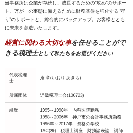
当事務所は企業が存続し、成長するための“攻め”のサポー
ト、万が一の事態に備えるために財務基盤を強化する“守
り”のサポートと、総合的にバックアップ。お客様ととも
に未来を創造いたします。
経営に関わる大切な事
を任せることがで
きる税理士
として私たちをお選びください
代表税理
庵 章(いおり あきら)
士
所属団体
近畿税理士会(106723)
経歴
1995～1998年 内科医院勤務
1998～2006年 神戸市の会計事務所勤務
1996年～2017年 資格の学校
TAC(株) 税理士講座 財務諸表論 講師