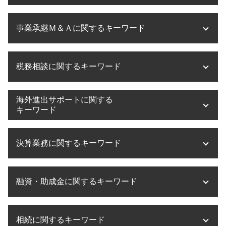
医療法人設立 流れ
事業承継Ｍ＆Ａに関するキーワード
医療法人設立 必要書類
医療法人設立 税理士
医療法人設立 大阪府
事業承継 相続対策
税務相談に関するキーワード
医療法人化 タイミング
事業承継 税制
医療法人設立 借入金
事業承継 税理士事務所
医療法人設立 京都府
事業承継税制 メリット デメリット
税務相談 事務所
海外進出サポートに関する
医療法人設立 申請
株式譲渡 税金 計算
税務相談 とは
キーワード
医療法人化 失敗
m&a 補助金
税務調査 法人
医療法人設立 登録免許税
事業承継 相談
税務相談 確定申告
海外進出 サポート
医療法人設立 方法
事業承継税制 贈与 デメリット
決算業務に関するキーワード
税務相談 相続税
企業 海外進出 税金
大阪市 医療法人設立
事業承継 m&a
税理士法 税務相談 違法
海外進出 相談
滋賀県 医療法人設立
事業譲渡 株式譲渡 違い
税務相談 法人
海外進出 メリット デメリット
決算業務 効率化
医療法人設立 メリット デメリット
事業承継 株式
税務相談 起業
融資・助成金に関するキーワード
海外進出 税務リスク
決算業務 委託
医療法人設立 大阪
事業承継 税
税務相談 大阪
海外進出 意味
決算業務 アウトソーシング
医療法人 持分
事業承継 融資
税務相談 費用
海外進出 注意点
税理士事務所 決算業務
融資 節税
医療法人設立 節税
事業承継 手順
法人税 節税
海外進出 飲食店
相続に関するキーワード
決算業務 意味
融資 税理士
奈良県 医療法人設立