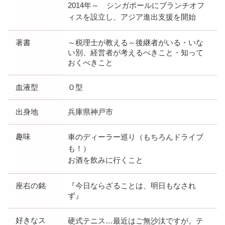
2014年～ シンガポールにブランチオフ
ィスを設立し、アジア進出支援を開始
著書
～税理士が教える～後継者がいる・いな
い別、経営者が考えるべきこと・知って
おくべきこと
血液型
Ｏ型
出身地
兵庫県神戸市
趣味
車のディーラー巡り（もちろんドライブ
も！）
お酒を飲みに行くこと
座右の銘
『今日ならざることは、明日もなされ
ず』
好きなス
硬式テニス…最近はご無沙汰ですが。テ