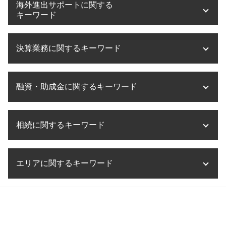
税務相談 範囲
海外進出サポートに関する
医療法人設立 流れ
クロスボーダー m&a
税務相談 退職金
キーワード
大阪市 医療法人設立
事業承継 税制
税務相談 源泉徴収
医療法人設立 申請
事業承継 手順
法人税 節税
海外進出 補助金
滋賀県 医療法人設立
m&a 税理士
決算業務に関するキーワード
税務相談 非税理士
海外進出支援 事業
医療法人設立 方法
事業承継税制 特例承継計画 デメリット
税務調査 流れ
海外進出 メリット
医療法人設立 兵庫県
事業承継 株式
税務相談 税理士法
海外進出 計画
決算業務 外部委託
医療法人設立 節税
事業承継 税理士法人
税務相談 事務所
融資・助成金に関するキーワード
海外進出 税務リスク
税理士事務所 決算業務
医療法人設立 代行
事業承継 税金対策
税務相談 確定申告
海外進出 必要なこと
決算業務 とは
医療法人設立
m&a 税理士法人
税務相談 贈与税
海外進出 メリット デメリット
決算業務 委託
助成金 補助金 違い
医療法人 持分
m&a 企業
税務相談 法人
海外進出 企業
相続に関するキーワード
決算業務 スケジュール
融資 節税
医療法人 資本金
事業承継 流れ
税務相談 費用
海外進出 経理
決算業務 アウトソーシング
融資 相談
医療法人設立 目的
m&a メリット
税務相談 大阪
海外進出 飲食店
決算業務 意味
助成金とは 簡単に
医療法人設立 許可
相続税 遺留分
事業承継 相続対策
税務調査 会社
海外進出 手続き
決算業務 税理士
エリアに関するキーワード
助成金 創業
相続税 節税 不動産
事業承継 税金
税務相談 とは
海外進出 トラブル
決算業務 流れ
融資 相談 税理士
相続税 確定申告
事業承継税制 個人 デメリット
税務相談 相場
海外進出 税金
決算業務 内容
融資 起業
相続税 節税
事業承継 期間
海外進出サポート 奈良県
税務相談 予約
海外進出 アメリカ
決算業務 時期
助成金 創業支援
相続税 節税対策
事業承継・M&A 滋賀県
税務相談 相続
海外進出 必要性
法人 決算 提出書類
融資 中小企業
相続税 メリット
融資・助成金 京都府
税務相談 勘定科目
タックスヘイブン 問題点
決算業務 効率化
融資 個人事業