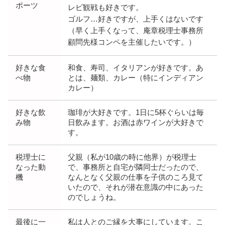
ポーツ
レビ観戦も好きです。
ゴルフ…好きですが、上手くはないです
（早く上手くなって、庵章税理士事務所
顧問先様コンペを主催したいです。）
好きな食
和食、寿司、イタリアンが好きです。あ
べ物
とは、麺類、カレー（特にインディアン
カレー）
好きな飲
珈琲が大好きです。1日に5杯ぐらいは毎
み物
日飲みます。お酒は赤ワインが大好きで
す。
税理士に
父親（私が10歳の時に他界）が税理士
なった動
で、事務所と自宅が隣同士だったので、
機
なんとなく父親の仕事を子供のころ見て
いたので、それが潜在意識の中にあった
のでしょうね。
最後に一
私は人とのご縁を大事にしています。こ