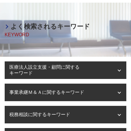
よく検索されるキーワード
KEYWORD
医療法人設立支援・顧問に関する
キーワード
医療法人 役員報酬
事業承継Ｍ＆Ａに関するキーワード
医療法人設立 京都府
医療法人設立 メリット デメリット
医療法人設立 大阪府
m&a 目的
税務相談に関するキーワード
医療法人設立 税理士
事業承継 企業
医療法人設立 登録免許税
事業承継税制 期限
事業計画書 とは
事業承継 何から