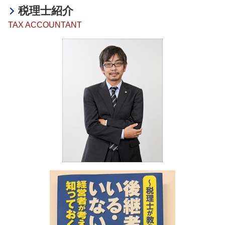
相続税 マンション
事業承継・M&A 奈良県
税務相談 起業
海外進出 計画書
税理士紹介
助成金 中小企業
相続税 放棄
融資・助成金 大阪府
企業 海外進出 税務
助成金 税務
TAX ACCOUNTANT
相続税 累進課税
事業承継・M&A 明石市
海外進出 税務
融資 税理士
相続税 納付期限
海外進出サポート 姫路市
海外進出 中小企業
助成金とは
相続税 税理士
海外進出サポート 兵庫県
助成金 税理士
相続税
海外進出サポート 加古川市
助成金 相談
相続税 贈与税
税務相談 京都府
融資 確定申告
相続税 法定相続分
事業承継・M&A 加古川市
助成金とは 意味
相続税 不動産
事業承継・M&A 兵庫県
融資 サポート
相続 不動産 売却 確定申告
決算業務 京都府
融資 デメリット
相続税 対策
決算業務 姫路市
相続税 脱税 時効
税務相談 加古川市
相続税 ペナルティー
決算業務 大阪府
相続税 いくらから
海外進出サポート 明石市
相続 和歌山県
決算業務 滋賀県
税務相談 和歌山県