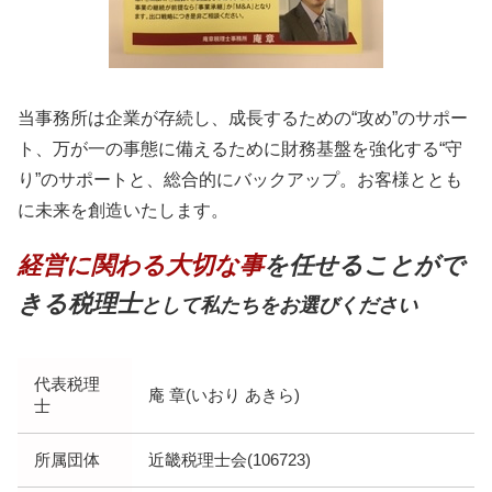
当事務所は企業が存続し、成長するための“攻め”のサポー
ト、万が一の事態に備えるために財務基盤を強化する“守
り”のサポートと、総合的にバックアップ。お客様ととも
に未来を創造いたします。
経営に関わる大切な事
を任せることがで
きる税理士
として私たちをお選びください
代表税理
庵 章(いおり あきら)
士
所属団体
近畿税理士会(106723)