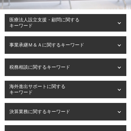
医療法人設立支援・顧問に関する
キーワード
医療法人設立 方法
事業承継Ｍ＆Ａに関するキーワード
医療法人設立 費用
医療法人設立 必要書類
医療法人化 タイミング
m&a メリット デメリット
税務相談に関するキーワード
医療法人設立 借入金
m&a 会社
医療法人設立 兵庫県
事業承継 期限
医療法人設立 代行
事業承継 奈良県
税務相談 範囲
海外進出サポートに関する
医療法人 資本金
事業承継税制 デメリット
税務相談 相場
キーワード
医療法人 持分
事業承継 相続税
税務相談 税理士法
医療法人設立 許可
事業譲渡 株式譲渡 違い
税務相談 贈与税
海外進出 アジア
医療法人設立 節税
事業承継 制度
決算業務に関するキーワード
税務調査 流れ
海外進出 アメリカ
医療法人設立 大阪
m&a 税理士事務所
税務相談 税理士
海外進出支援 事業
医療法人設立 登録免許税
事業承継税制 特例承継計画 デメリット
税務相談 非税理士
海外進出 コンサル
決算業務 アウトソーシング
医療法人設立 流れ