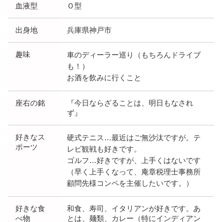
血液型
Ｏ型
出身地
兵庫県神戸市
趣味
車のディーラー巡り（もちろんドライブ
も！）
お酒を飲みに行くこと
座右の銘
『今日ならざることは、明日もなされ
ず』
好きなス
硬式テニス…最近はご無沙汰ですが。テ
ポーツ
レビ観戦も好きです。
ゴルフ…好きですが、上手くはないです
（早く上手くなって、庵章税理士事務所
顧問先様コンペを主催したいです。）
好きな食
和食、寿司、イタリアンが好きです。あ
べ物
とは、麺類、カレー（特にインディアン