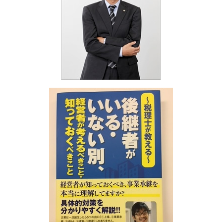
助成金 税理士
相続税 マンション
決算業務 和歌山県
融資 非課税
相続税 脱税 時効
医療法人設立支援・顧問 加古川市
融資 代行
相続税 基礎控除
融資・助成金 兵庫県
助成金 納税
相続税 不動産
海外進出サポート 姫路市
相続税 無申告 時効
税務相談 和歌山県
相続税 非課税
税務相談 加古川市
相続税 誰に相談
税務相談 明石市
相続 姫路市
決算業務 姫路市
融資・助成金 姫路市