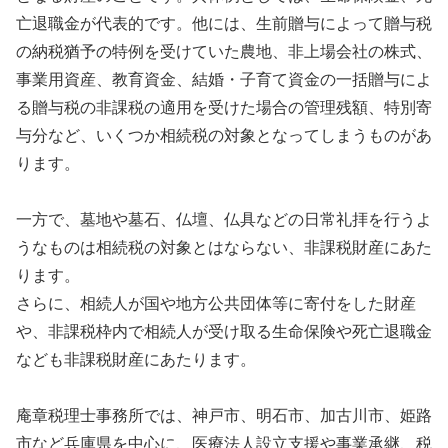
亡退職金が代表的です。他には、生前贈与によって贈与税
の納税猶予の特例を受けていた農地、非上場会社の株式、
事業用資産、教育資金、結婚・子育て資金の一括贈与によ
る贈与税の非課税の適用を受けた場合の管理残額、特別寄
与分など、いくつか相続税の対象となってしまうものがあ
ります。
一方で、墓地や墓石、仏壇、仏具などの日常礼拝を行うよ
うなものは相続税の対象とはならない、非課税財産にあた
ります。
さらに、相続人が国や地方公共団体等に寄付をした財産
や、非課税枠内で相続人が受け取る生命保険や死亡退職金
なども非課税財産にあたります。
庵章税理士事務所では、神戸市、明石市、加古川市、姫路
市など兵庫県を中心に、医療法人設立支援や事業承継、税