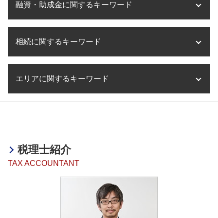
事業承継 引継ぎ補助金
税務相談 相続
融資・助成金に関するキーワード
海外進出 とは
決算業務 時期
医療法人設立 京都府
事業承継 意味
税務相談 勘定科目
海外進出 必要なこと
決算業務 スケジュール
ms法人 個人開業医
事業承継
税務相談 起業
海外進出 補助金
決算業務 意味
融資 相談
医療法人設立
m&a 流れ
税務相談 確定申告
海外進出 中小企業
相続に関するキーワード
決算業務 外部委託
助成金 補助金 違い
医療法人化 失敗
m&a 目的
税務調査 会社
海外進出 メリット
決算業務 効率化
助成金 創業支援
事業計画書 とは
m&aとは メリット
税務相談 源泉徴収
海外進出 飲食店
税理士事務所 決算業務
融資 起業
医療法人設立 税理士
相続税 対策
事業承継税制 贈与 デメリット
税務相談 税理士法違反
企業 海外進出 税金
決算業務 とは
エリアに関するキーワード
融資 税理士
相続税 累進課税
事業承継 対策
税務相談 予約
海外進出 税金
決算業務 内容
融資 税金対策
相続税 納付期限
事業承継とは 法人
税務相談 税理士以外
海外進出 経営戦略
法人 決算 提出書類
融資 確定申告
相続税 節税 生前
クロスボーダー m&a
融資・助成金 滋賀県
税務相談 事務所
海外進出 意味
決算業務 流れ
助成金とは 簡単に
相続税 いくらから
海外進出サポート 滋賀県
税務相談 費用
海外進出 it企業
決算業務 税理士
助成金 中小企業
相続税 節税対策
相続 和歌山県
税理士法 税務相談 違法
海外進出 計画書
決算業務 委託
融資 税金
相続税 確定申告
相続 滋賀県
税務相談 とは
企業 海外進出 税務
税理士紹介
創業融資 サポート
相続税 ペナルティー
決算業務 加古川市
海外進出 メリット デメリット
助成金 課税
TAX ACCOUNTANT
相続税 とは
医療法人設立支援・顧問 明石市
海外進出 企業
助成金 法人税
相続税 生前贈与
融資・助成金 奈良県
海外進出 企業 メリット
融資 メリット
相続税 贈与税
相続 大阪府
助成金 創業
相続税 納税義務者
融資・助成金 京都府
融資 依頼
相続税 時効
決算業務 奈良県