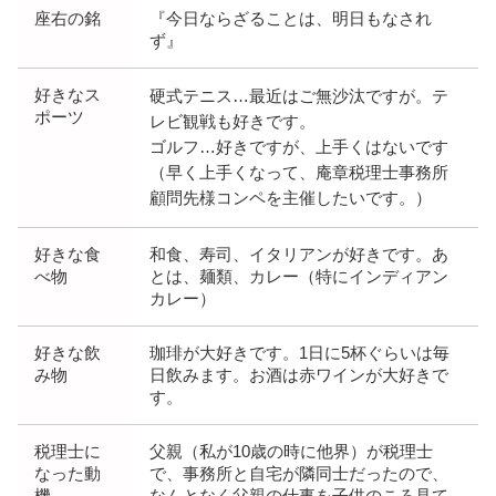
座右の銘
『今日ならざることは、明日もなされ
ず』
好きなス
硬式テニス…最近はご無沙汰ですが。テ
ポーツ
レビ観戦も好きです。
ゴルフ…好きですが、上手くはないです
（早く上手くなって、庵章税理士事務所
顧問先様コンペを主催したいです。）
好きな食
和食、寿司、イタリアンが好きです。あ
べ物
とは、麺類、カレー（特にインディアン
カレー）
好きな飲
珈琲が大好きです。1日に5杯ぐらいは毎
み物
日飲みます。お酒は赤ワインが大好きで
す。
税理士に
父親（私が10歳の時に他界）が税理士
なった動
で、事務所と自宅が隣同士だったので、