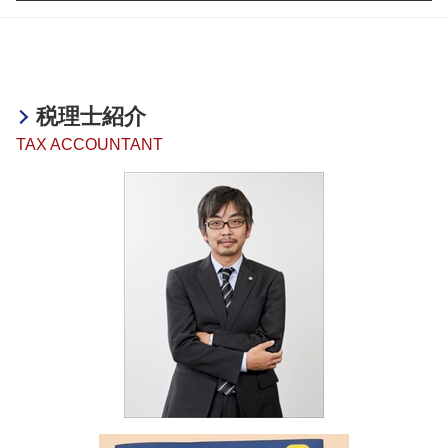
相続税 節税 生前
事業承継 遺言
税務相談 税理士以外
海外進出 とは
決算業務 アウトソーシング
融資 非課税
相続税 無申告加算税
m&a 費用
事業承継・M&A 姫路市
税務相談 予約
海外進出 中小企業
決算業務 意味
融資 ベンチャー
相続税 納税義務者
事業承継・M&A 和歌山県
法人税 節税
海外進出 コンサル
決算業務 外部委託
融資 相談 税理士
相続税 いくらから
融資・助成金 加古川市
税務相談 勘定科目
海外進出 手順
決算業務 スケジュール
融資 税理士
相続税 相談
融資・助成金 京都府
税務相談 起業
タックスヘイブン 問題点
税理士紹介
融資 税金対策
相続税 節税
医療法人設立支援・顧問 明石市
海外進出支援 事業
助成金 創業
TAX ACCOUNTANT
相続税 メリット
海外進出サポート 姫路市
海外進出 飲食店
助成金 税
相続税 確定申告
事業承継・M&A 神戸市
海外進出 税務リスク
助成金 個人事業主 開業
相続税 誰に相談
税務相談 滋賀県
助成金 補助金 違い
相続 不動産 売却 確定申告
融資・助成金 神戸市
助成金 課税
相続税 遺言
医療法人設立支援・顧問 神戸市
融資 節税
相続税 節税 土地
相続 明石市
融資 サポート
相続税 納期限
相続 姫路市
助成金 納税
相続税 わかりやすく
税務相談 兵庫県
融資 企業
相続税 土地
決算業務 姫路市
相続税
決算業務 明石市
相続税 法定相続分
海外進出サポート 滋賀県
相続税 無申告
事業承継・M&A 明石市
税務相談 神戸市