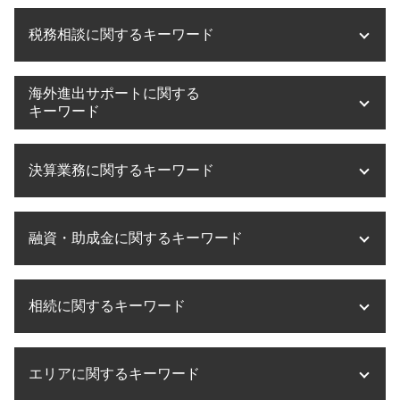
滋賀県 医療法人設立
事業承継 引継ぎ補助金
税務相談に関するキーワード
医療法人設立 登録免許税
m&a 税理士
医療法人設立
事業承継 株式
医療法人設立 要件
事業承継 流れ
税務調査 流れ
海外進出サポートに関する
医療法人設立 税理士
事業承継 クリニック
税務相談 事務所
キーワード
医療法人設立 流れ
事業承継 何から
税務相談 相続税
医療法人化 タイミング
事業承継 大阪
税務相談 退職金
海外進出 計画
医療法人 役員報酬
事業承継 税金
決算業務に関するキーワード
税務調査 会社
海外進出 企業
ms法人 個人開業医
事業承継 m&a 補助金
税務相談 税理士法
海外進出 アメリカ
医療法人設立 必要書類
事業譲渡 株式譲渡 違い
税務相談 相場
海外進出 サポート
決算業務 とは
医療法人設立 費用
m&a 流れ
税務相談 大阪
融資・助成金に関するキーワード
海外進出 必要なこと
決算業務 流れ
医療法人設立 大阪
事業承継 遺留分
税務相談 とは
海外進出 手助け
決算業務 効率化
医療法人設立 許可
事業承継
税務相談 範囲
海外進出 メリット
税理士事務所 決算業務
融資 個人事業
医療法人 持分
事業承継 税理士
税務相談 確定申告
海外進出 税金
相続に関するキーワード
決算業務 内容
助成金 個人事業主
事業計画書 とは
事業承継 税理士法人
税務相談 相続
海外進出 手続き
決算業務 税理士
融資 中小企業
医療法人設立 節税
m&a 税理士事務所
税理士法 税務相談 違法
海外進出 注意点
決算業務 時期
創業融資 サポート
医療法人設立 大阪府
相続税 無申告 時効
事業承継 手続き
税務相談 費用
海外進出 相談
法人 決算 提出書類
エリアに関するキーワード
助成金とは
相続税 とは
事業承継 補助金
税務相談 法人
海外進出 メリット デメリット
決算業務 委託
融資 相談