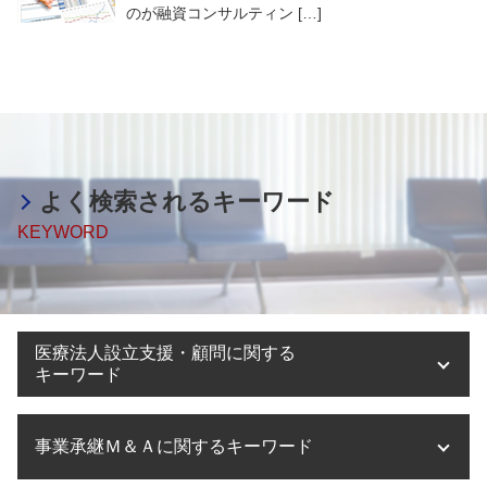
のが融資コンサルティン […]
よく検索されるキーワード
KEYWORD
医療法人設立支援・顧問に関する
キーワード
医療法人 資本金
事業承継Ｍ＆Ａに関するキーワード
医療法人設立 代行
医療法人設立 方法