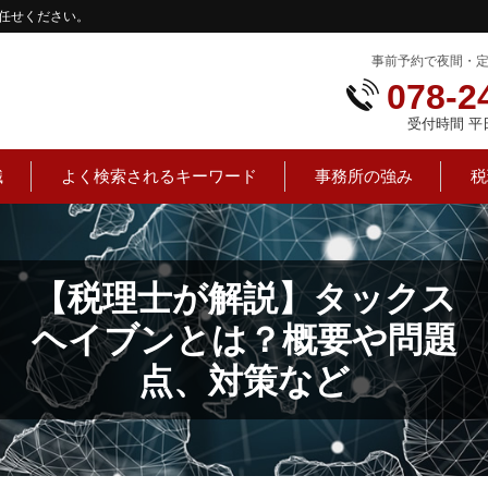
任せください。
事前予約で夜間・
078-2
受付時間 平日：
識
よく検索されるキーワード
事務所の強み
税
【税理士が解説】タックス
ヘイブンとは？概要や問題
点、対策など