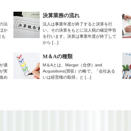
決算業務の流れ
の法
法人は事業年度が終了すると決算を行
ほか
い、その決算をもとに法人税の確定申告
立も
を行います。決算は事業年度が終了して
から […]
M＆Aの種類
が適
M＆Aとは、Merger（合併）and
が実
Acquisitions(買収）の略で、「会社ある
進め
いは経営権の取得」と […]