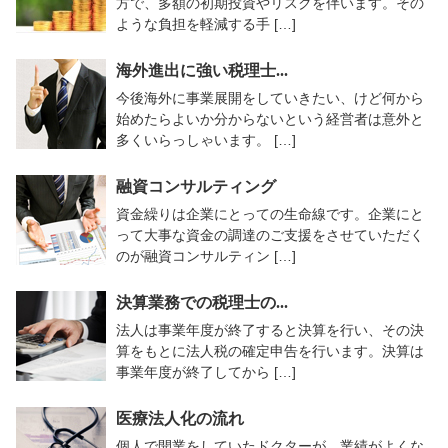
方で、多額の初期投資やリスクを伴います。その
ような負担を軽減する手 […]
海外進出に強い税理士...
今後海外に事業展開をしていきたい、けど何から
始めたらよいか分からないという経営者は意外と
多くいらっしゃいます。 […]
融資コンサルティング
資金繰りは企業にとっての生命線です。企業にと
って大事な資金の調達のご支援をさせていただく
のが融資コンサルティン […]
決算業務での税理士の...
法人は事業年度が終了すると決算を行い、その決
算をもとに法人税の確定申告を行います。決算は
事業年度が終了してから […]
医療法人化の流れ
個人で開業をしていたドクターが、業績がよくな