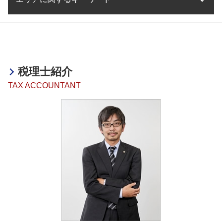
融資 節税
相続税 相続放棄
m&a 税理士事務所
税務相談 税理士
海外進出 アメリカ
決算業務 意味
助成金 個人事業主
相続税 対策
事業承継 株
税務相談 税理士法違反
海外進出 必要なこと
決算業務 スケジュール
助成金 税金
相続税 累進課税
事業承継 税金
事業承継・M&A 加古川市
税務相談 範囲
海外進出 意味
法人 決算 提出書類
融資 相談 税理士
相続税 放棄
事業承継・M&A 京都府
税務相談 法人
海外進出 必要性
決算業務 時期
助成金とは
相続不動産 売却 税金
税務相談 大阪府
税務相談 勘定科目
海外進出 注意点
決算業務 委託
助成金 中小企業
相続税 とは
相続 加古川市
税務相談 相続税
海外進出 税務リスク
税理士紹介
融資 相談
相続税 無申告
事業承継・M&A 大阪府
海外進出 計画
融資 ベンチャー
TAX ACCOUNTANT
相続税 節税 不動産
事業承継・M&A 姫路市
海外進出 手助け
助成金とは 簡単に
相続税 脱税 時効
決算業務 加古川市
タックスヘイブン 問題点
融資 代行
相続税 不動産
融資・助成金 滋賀県
助成金 確定申告
相続税 遺言
医療法人設立支援・顧問 兵庫県
融資 デメリット
相続税 配偶者控除
融資・助成金 京都府
融資 企業
相続税 法定相続分
医療法人設立支援・顧問 明石市
融資 非課税
相続税 いくらから 生前贈与
相続 兵庫県
融資 メリット
相続税 いくらから
決算業務 神戸市
融資 起業
相続税 基礎控除
融資・助成金 大阪府
相続税 遺留分
融資・助成金 加古川市
相続税 ペナルティー
税務相談 兵庫県
相続税 メリット
決算業務 大阪府