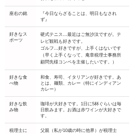
座右の銘
『今日ならざることは、明日もなされ
ず』
好きなス
硬式テニス…最近はご無沙汰ですが。テ
ポーツ
レビ観戦も好きです。
ゴルフ…好きですが、上手くはないです
（早く上手くなって、庵章税理士事務所
顧問先様コンペを主催したいです。）
好きな食
和食、寿司、イタリアンが好きです。あ
べ物
とは、麺類、カレー（特にインディアン
カレー）
好きな飲
珈琲が大好きです。1日に5杯ぐらいは毎
み物
日飲みます。お酒は赤ワインが大好きで
す。
税理士に
父親（私が10歳の時に他界）が税理士