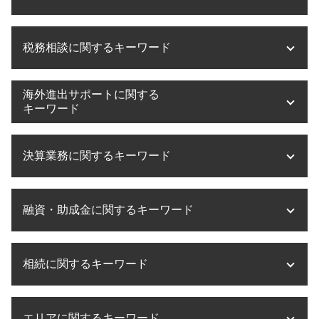
医療法人設立 必要書類
医療法人設立 大阪府
m&a 流れ
税務相談に関するキーワード
滋賀県 医療法人設立
事業承継 税金対策
医療法人設立 借入金
事業承継 株式譲渡
医療法人設立 方法
m&a 手法
税務相談 確定申告
海外進出サポートに関する
医療法人設立 京都府
株式譲渡 手続き
税務調査 法人
キーワード
医療法人化 タイミング
m&a 種類
税務相談 費用
医療法人設立 目的
m&a メリット
税務相談 相場
海外進出 経営戦略
医療法人 役員報酬
事業承継 企業
決算業務に関するキーワード
税理士法 税務相談 違法
海外進出 方法
医療法人設立
事業承継 クリニック
法人税 節税
海外進出 アジア
医療法人設立 代行
m&a コンサル
税務相談 予約
海外進出 飲食店
税理士事務所 決算業務
医療法人設立 登録免許税
事業承継 税務
税務相談 源泉徴収
融資・助成金に関するキーワード
海外進出 計画書
決算業務 流れ
医療法人設立 マニュアル
事業承継 m&a 個人
税務調査 会社
海外進出 経理
決算業務 効率化
医療法人設立 費用
事業承継 流れ
税務相談 事務所
海外進出支援 事業
決算業務 アウトソーシング
融資 確定申告
医療法人設立 税理士
事業承継 制度
税務相談 贈与税
企業 海外進出 税務
相続に関するキーワード
決算業務 外部委託
助成金 補助金 違い
医療法人設立 流れ
事業承継税制 特例承継計画 デメリット
税務相談 相続
海外進出 メリット
決算業務 内容
助成金 法人税
医療法人設立 メリット デメリット
事業承継税制 贈与 デメリット
税務相談 とは
海外進出 手続き
決算業務 とは
融資 サポート
医療法人設立 兵庫県
相続税 非課税
事業承継 税理士法人
税務相談 起業
海外進出 相談
決算業務 税理士
エリアに関するキーワード