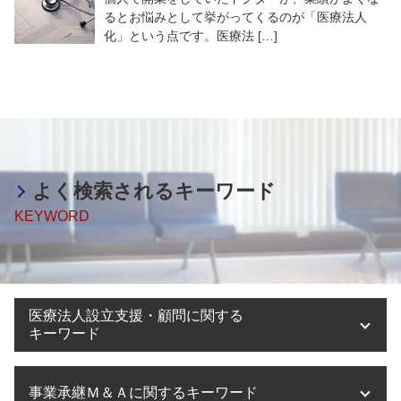
るとお悩みとして挙がってくるのが「医療法人
化」という点です。医療法 […]
よく検索されるキーワード
KEYWORD
医療法人設立支援・顧問に関する
キーワード
医療法人設立 許可
事業承継Ｍ＆Ａに関するキーワード
医療法人設立 節税